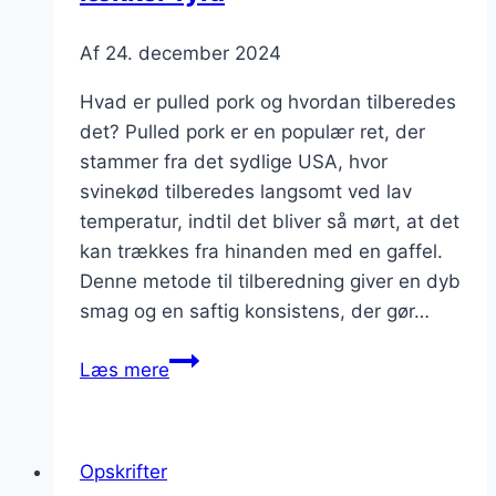
Af
24. december 2024
Hvad er pulled pork og hvordan tilberedes
det? Pulled pork er en populær ret, der
stammer fra det sydlige USA, hvor
svinekød tilberedes langsomt ved lav
temperatur, indtil det bliver så mørt, at det
kan trækkes fra hinanden med en gaffel.
Denne metode til tilberedning giver en dyb
smag og en saftig konsistens, der gør…
Pulled
Læs mere
pork
tacos
med
Opskrifter
lækker