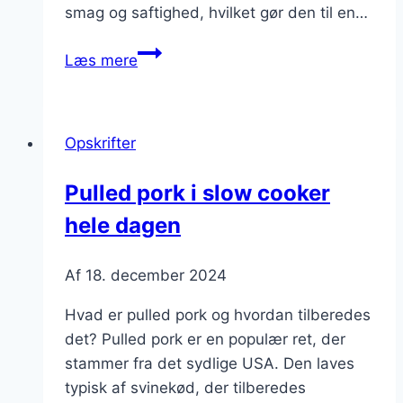
smag og saftighed, hvilket gør den til en…
Pulled
Læs mere
pork
med
løg
Opskrifter
og
avocado
Pulled pork i slow cooker
hele dagen
Af
18. december 2024
Hvad er pulled pork og hvordan tilberedes
det? Pulled pork er en populær ret, der
stammer fra det sydlige USA. Den laves
typisk af svinekød, der tilberedes