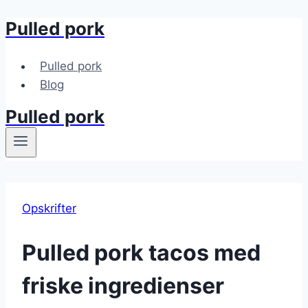
Pulled pork
Fortsæt
til
indhold
Pulled pork
Blog
Pulled pork
Opskrifter
Pulled pork tacos med
friske ingredienser