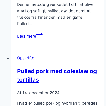
Denne metode giver kødet tid til at blive
mørt og saftigt, hvilket gør det nemt at
trække fra hinanden med en gaffel.
Pulled…
Pulled
Læs mere
pork
med
BBQ-
Opskrifter
sauce
til
Pulled pork med coleslaw og
grillfest
tortillas
Af
14. december 2024
Hvad er pulled pork og hvordan tilberedes