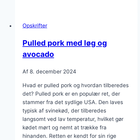
pork
og
purløg
Opskrifter
på
en
Pulled pork med løg og
burger
avocado
Af
8. december 2024
Hvad er pulled pork og hvordan tilberedes
det? Pulled pork er en populær ret, der
stammer fra det sydlige USA. Den laves
typisk af svinekød, der tilberedes
langsomt ved lav temperatur, hvilket gør
kødet mørt og nemt at trække fra
hinanden. Retten er kendt for sin rige