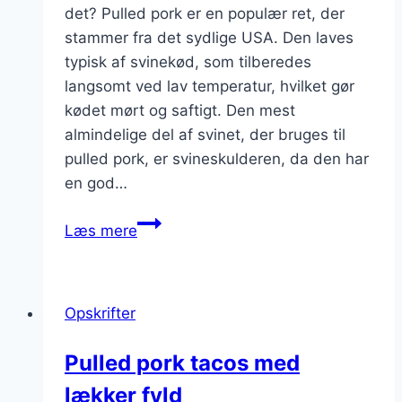
det? Pulled pork er en populær ret, der
stammer fra det sydlige USA. Den laves
typisk af svinekød, som tilberedes
langsomt ved lav temperatur, hvilket gør
kødet mørt og saftigt. Den mest
almindelige del af svinet, der bruges til
pulled pork, er svineskulderen, da den har
en god…
Pulled
Læs mere
pork
med
coleslaw
Opskrifter
og
tortillas
Pulled pork tacos med
lækker fyld