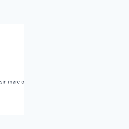
r sin møre og saftige konsistens, som opnås ved at tilbe