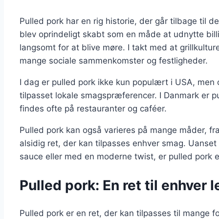
Pulled pork har en rig historie, der går tilbage til 
blev oprindeligt skabt som en måde at udnytte bil
langsomt for at blive møre. I takt med at grillkultu
mange sociale sammenkomster og festligheder.
I dag er pulled pork ikke kun populært i USA, men
tilpasset lokale smagspræferencer. I Danmark er pu
findes ofte på restauranter og caféer.
Pulled pork kan også varieres på mange måder, fra kr
alsidig ret, der kan tilpasses enhver smag. Uanse
sauce eller med en moderne twist, er pulled pork en 
Pulled pork: En ret til enhver l
Pulled pork er en ret, der kan tilpasses til mange fo