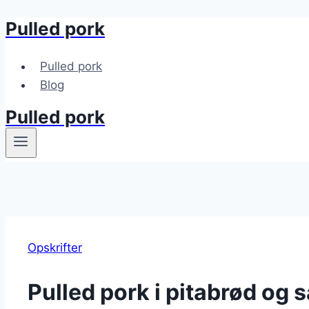
Pulled pork
Fortsæt
til
indhold
Pulled pork
Blog
Pulled pork
Opskrifter
Pulled pork i pitabrød og 