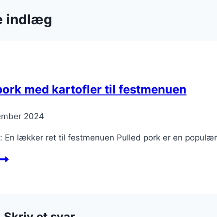
e indlæg
pork med kartofler til festmenuen
ember 2024
: En lækker ret til festmenuen Pulled pork er en populæ
ulled
ork
med
artofler
l
Skriv et svar