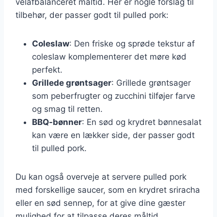
velafbalanceret måltid. Her er nogle forslag til
tilbehør, der passer godt til pulled pork:
Coleslaw
: Den friske og sprøde tekstur af
coleslaw komplementerer det møre kød
perfekt.
Grillede grøntsager
: Grillede grøntsager
som peberfrugter og zucchini tilføjer farve
og smag til retten.
BBQ-bønner
: En sød og krydret bønnesalat
kan være en lækker side, der passer godt
til pulled pork.
Du kan også overveje at servere pulled pork
med forskellige saucer, som en krydret sriracha
eller en sød sennep, for at give dine gæster
mulighed for at tilpasse deres måltid.