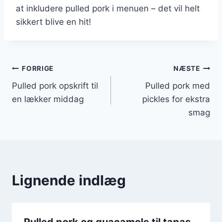
at inkludere pulled pork i menuen – det vil helt
sikkert blive en hit!
Indlægsnavigation
FORRIGE
NÆSTE
Pulled pork opskrift til
Pulled pork med
en lækker middag
pickles for ekstra
smag
Lignende indlæg
Pulled pork og guacamole til tapas