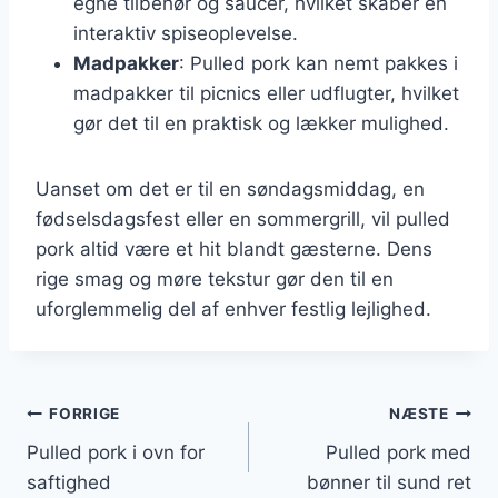
egne tilbehør og saucer, hvilket skaber en
interaktiv spiseoplevelse.
Madpakker
: Pulled pork kan nemt pakkes i
madpakker til picnics eller udflugter, hvilket
gør det til en praktisk og lækker mulighed.
Uanset om det er til en søndagsmiddag, en
fødselsdagsfest eller en sommergrill, vil pulled
pork altid være et hit blandt gæsterne. Dens
rige smag og møre tekstur gør den til en
uforglemmelig del af enhver festlig lejlighed.
Indlægsnavigation
FORRIGE
NÆSTE
Pulled pork i ovn for
Pulled pork med
saftighed
bønner til sund ret