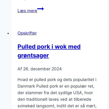
Pulled
Læs mere
pork
med
salat
Opskrifter
og
avocado
Pulled pork i wok med
grøntsager
Af
26. december 2024
Hvad er pulled pork og dets popularitet i
Danmark Pulled pork er en populær ret,
der stammer fra det sydlige USA, hvor
den traditionelt laves ved at tilberede
svinekød langsomt, indtil det er så mørt,