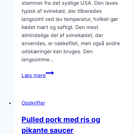
stammer fra det sydlige USA. Den laves
typisk af svinekød, der tilberedes
langsomt ved lav temperatur, hvilket gør
kødet mørt og saftigt. Den mest
almindelige del af svinekødet, der
anvendes, er nakkefilet, men også andre
udskæringer kan bruges. Den
langsomme…
Pulled
Læs mere
pork
med
kartofler
Opskrifter
og
grøntsager
Pulled pork med ris og
pikante saucer