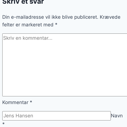
Skriv et svar
og
pikante
Din e-mailadresse vil ikke blive publiceret.
saucer
Krævede
felter er markeret med
*
Kommentar
*
Navn
*