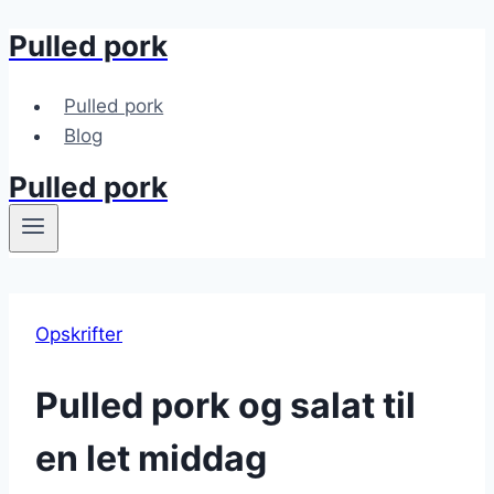
Pulled pork
Fortsæt
til
indhold
Pulled pork
Blog
Pulled pork
Opskrifter
Pulled pork og salat til
en let middag