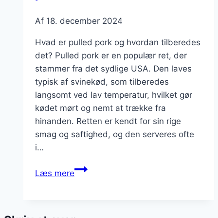
Af
18. december 2024
Hvad er pulled pork og hvordan tilberedes
det? Pulled pork er en populær ret, der
stammer fra det sydlige USA. Den laves
typisk af svinekød, som tilberedes
langsomt ved lav temperatur, hvilket gør
kødet mørt og nemt at trække fra
hinanden. Retten er kendt for sin rige
smag og saftighed, og den serveres ofte
i…
Pulled
Læs mere
pork
med
ris