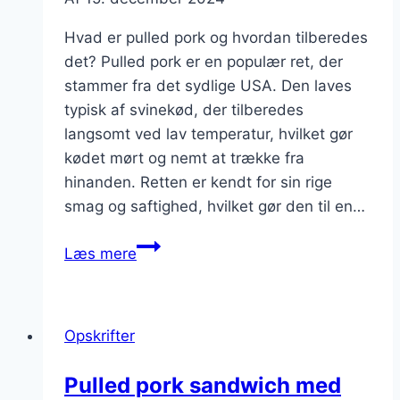
Hvad er pulled pork og hvordan tilberedes
det? Pulled pork er en populær ret, der
stammer fra det sydlige USA. Den laves
typisk af svinekød, der tilberedes
langsomt ved lav temperatur, hvilket gør
kødet mørt og nemt at trække fra
hinanden. Retten er kendt for sin rige
smag og saftighed, hvilket gør den til en…
Pulled
Læs mere
pork
med
lime
Opskrifter
og
citronsaft
Pulled pork sandwich med