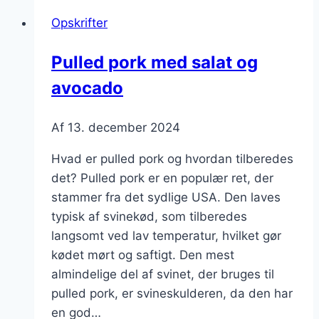
med
Opskrifter
hvidløg
Pulled pork med salat og
avocado
Af
13. december 2024
Hvad er pulled pork og hvordan tilberedes
det? Pulled pork er en populær ret, der
stammer fra det sydlige USA. Den laves
typisk af svinekød, som tilberedes
langsomt ved lav temperatur, hvilket gør
kødet mørt og saftigt. Den mest
almindelige del af svinet, der bruges til
pulled pork, er svineskulderen, da den har
en god…