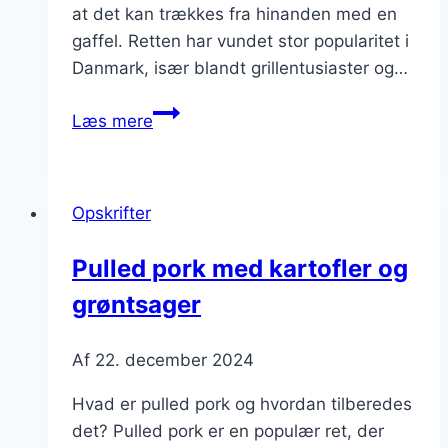
at det kan trækkes fra hinanden med en
gaffel. Retten har vundet stor popularitet i
Danmark, især blandt grillentusiaster og…
Pulled
Læs mere
pork
i
wok
Opskrifter
med
grøntsager
Pulled pork med kartofler og
grøntsager
Af
22. december 2024
Hvad er pulled pork og hvordan tilberedes
det? Pulled pork er en populær ret, der