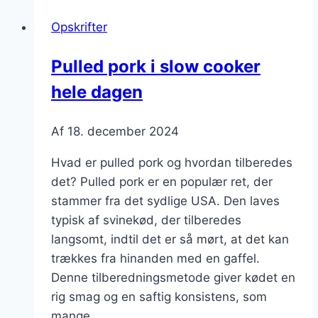
ovn:
Opskrifter
nem
fremgangsmåde
Pulled pork i slow cooker
hele dagen
Af
18. december 2024
Hvad er pulled pork og hvordan tilberedes
det? Pulled pork er en populær ret, der
stammer fra det sydlige USA. Den laves
typisk af svinekød, der tilberedes
langsomt, indtil det er så mørt, at det kan
trækkes fra hinanden med en gaffel.
Denne tilberedningsmetode giver kødet en
rig smag og en saftig konsistens, som
mange…