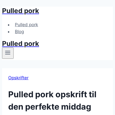
Pulled pork
Fortsæt
til
indhold
Pulled pork
Blog
Pulled pork
Opskrifter
Pulled pork opskrift til
den perfekte middag