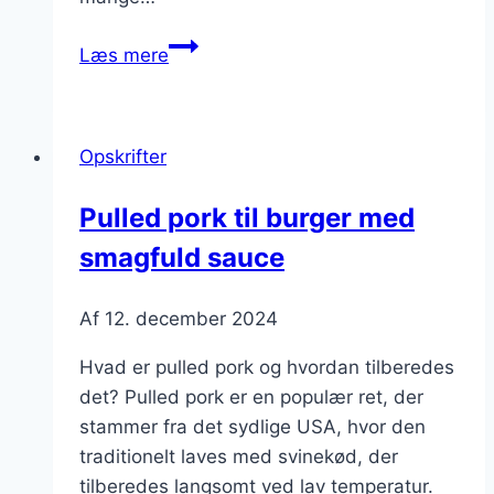
Pulled
Læs mere
pork
i
slow
Opskrifter
cooker
hele
Pulled pork til burger med
dagen
smagfuld sauce
Af
12. december 2024
Hvad er pulled pork og hvordan tilberedes
det? Pulled pork er en populær ret, der
stammer fra det sydlige USA, hvor den
traditionelt laves med svinekød, der
tilberedes langsomt ved lav temperatur.