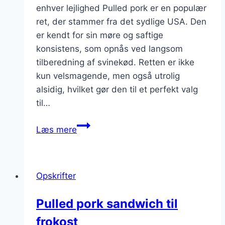
enhver lejlighed Pulled pork er en populær
ret, der stammer fra det sydlige USA. Den
er kendt for sin møre og saftige
konsistens, som opnås ved langsom
tilberedning af svinekød. Retten er ikke
kun velsmagende, men også utrolig
alsidig, hvilket gør den til et perfekt valg
til…
Pulled
Læs mere
pork
og
løg
Opskrifter
i
en
Pulled pork sandwich til
velsmagende
frokost
ret