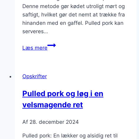
Denne metode gør kødet utroligt mørt og
saftigt, hvilket gør det nemt at trække fra
hinanden med en gaffel. Pulled pork kan
serveres…
Pulled
Læs mere
pork
til
burger
Opskrifter
med
smagfuld
Pulled pork og løg i en
sauce
velsmagende ret
Af
28. december 2024
Pulled pork: En lækker og alsidig ret til