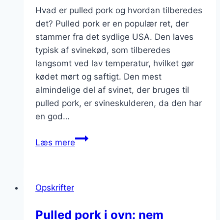
Hvad er pulled pork og hvordan tilberedes
det? Pulled pork er en populær ret, der
stammer fra det sydlige USA. Den laves
typisk af svinekød, som tilberedes
langsomt ved lav temperatur, hvilket gør
kødet mørt og saftigt. Den mest
almindelige del af svinet, der bruges til
pulled pork, er svineskulderen, da den har
en god…
Pulled
Læs mere
pork
med
bønner
Opskrifter
og
salat
Pulled pork i ovn: nem