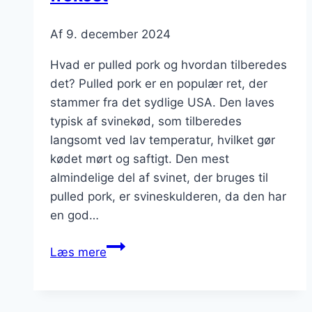
Af
9. december 2024
Hvad er pulled pork og hvordan tilberedes
det? Pulled pork er en populær ret, der
stammer fra det sydlige USA. Den laves
typisk af svinekød, som tilberedes
langsomt ved lav temperatur, hvilket gør
kødet mørt og saftigt. Den mest
almindelige del af svinet, der bruges til
pulled pork, er svineskulderen, da den har
en god…
Pulled
Læs mere
pork
sandwich
til