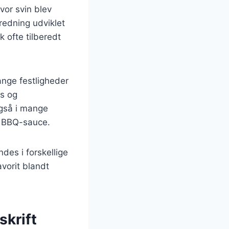
hvor svin blev
redning udviklet
 ofte tilberedt
ange festligheder
cs og
også i mange
g BBQ-sauce.
des i forskellige
avorit blandt
skrift