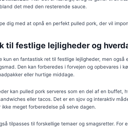
bland det med den resterende sauce.
ælpe dig med at opnå en perfekt pulled pork, der vil impo
k til festlige lejligheder og hve
e kun en fantastisk ret til festlige lejligheder, men også 
agsmad. Den kan forberedes i forvejen og opbevares i kø
 madpakker eller hurtige middage.
igheder kan pulled pork serveres som en del af en buffet,
andwiches eller tacos. Det er en sjov og interaktiv må
r ikke meget forberedelse på selve dagen.
gså tilpasses til forskellige temaer og smagsretter. For