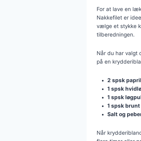
For at lave en læ
Nakkefilet er ide
vælge et stykke kø
tilberedningen.
Når du har valgt 
på en krydderiblan
2 spsk papri
1 spsk hvidl
1 spsk løgpu
1 spsk brunt
Salt og pebe
Når krydderibland