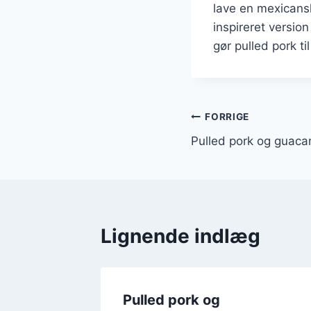
lave en mexicansk
inspireret versio
gør pulled pork ti
Indlægsnavi
FORRIGE
Pulled pork og guaca
Lignende indlæg
ltede
Pulled pork og