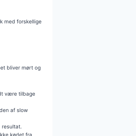
k med forskellige
det bliver mørt og
dt være tilbage
nden af slow
 resultat.
række kødet fra