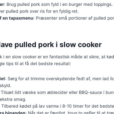
er
: Brug pulled pork som fyld i en burger med toppings.
ver pulled pork over ris for en fyldig ret.
af en tapasmenu
: Præsenter små portioner af pulled por
t lave pulled pork i slow cooker
rk i en slow cooker er en fantastisk måde at sikre, at kø
le tips til at få det bedste resultat:
det
: Sørg for at trimme overskydende fedt af, men lad li
skyld.
: Tilsæt lidt væske som æblecider eller BBQ-sauce i bu
 ekstra smag.
: Tilbered kødet på lav varme i 8-10 timer for det bedste
fra hinanden
: Når det er færdigt, brug to gafler til at t