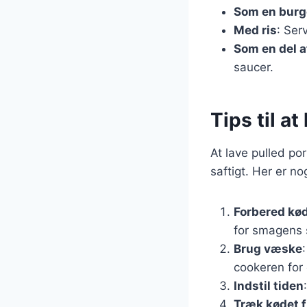
Som en burg
Med ris
: Ser
Som en del 
saucer.
Tips til a
At lave pulled po
saftigt. Her er nog
Forbered kø
for smagens 
Brug væske
cookeren for
Indstil tiden
Træk kødet 