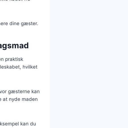
nere dine gæster.
rdagsmad
en praktisk
leskabet, hvilket
 hvor gæsterne kan
de at nyde maden
 eksempel kan du