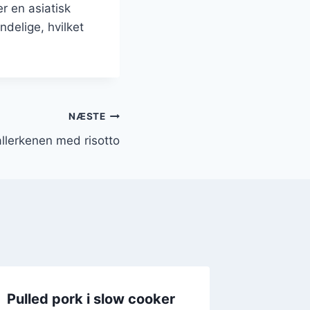
r en asiatisk
delige, hvilket
NÆSTE
allerkenen med risotto
Pulled pork i slow cooker
Pulled