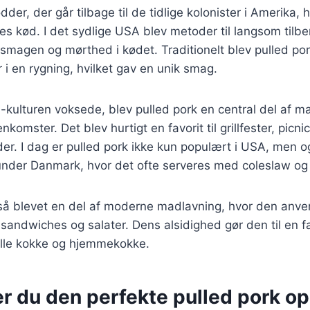
dder, der går tilbage til de tidlige kolonister i Amerika, 
es kød. I det sydlige USA blev metoder til langsom tilbe
smagen og mørthed i kødet. Traditionelt blev pulled pork
r i en rygning, hvilket gav en unik smag.
-kulturen voksede, blev pulled pork en central del af m
omster. Det blev hurtigt en favorit til grillfester, picni
er. I dag er pulled pork ikke kun populært i USA, men 
under Danmark, hvor det ofte serveres med coleslaw o
så blevet en del af moderne madlavning, hvor den anven
 sandwiches og salater. Dens alsidighed gør den til en f
lle kokke og hjemmekokke.
r du den perfekte pulled pork op