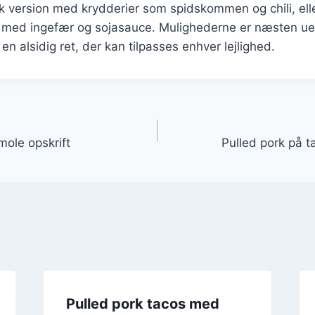
 version med krydderier som spidskommen og chili, elle
n med ingefær og sojasauce. Mulighederne er næsten uen
l en alsidig ret, der kan tilpasses enhver lejlighed.
gation
mole opskrift
Pulled pork på t
Pulled pork tacos med