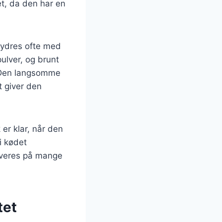
et, da den har en
krydres ofte med
ulver, og brunt
n. Den langsomme
t giver den
er klar, når den
i kødet
erveres på mange
tet