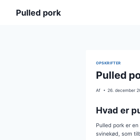
Fortsæt
Pulled pork
til
indhold
OPSKRIFTER
Pulled po
Af
26. december 
Hvad er pu
Pulled pork er en
svinekød, som til