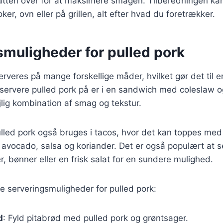
 natten over for at maksimere smagen. Tilberedningen kan
ker, ovn eller på grillen, alt efter hvad du foretrækker.
smuligheder for pulled pork
rveres på mange forskellige måder, hvilket gør det til en
 servere pulled pork på er i en sandwich med coleslaw 
jlig kombination af smag og tekstur.
led pork også bruges i tacos, hvor det kan toppes med 
avocado, salsa og koriander. Det er også populært at s
r, bønner eller en frisk salat for en sundere mulighed.
e serveringsmuligheder for pulled pork:
d
: Fyld pitabrød med pulled pork og grøntsager.