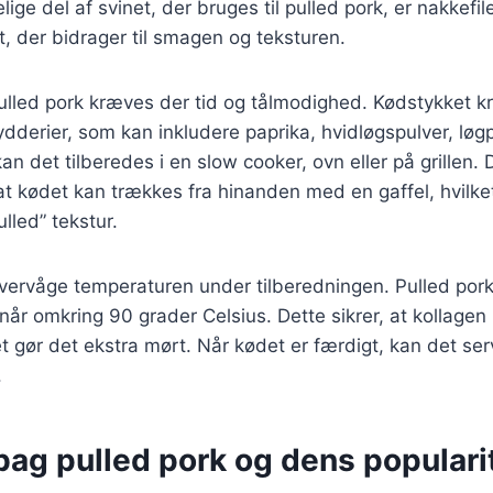
ige del af svinet, der bruges til pulled pork, er nakkefil
 der bidrager til smagen og teksturen.
pulled pork kræves der tid og tålmodighed. Kødstykket 
ydderier, som kan inkludere paprika, hvidløgspulver, løgp
kan det tilberedes i en slow cooker, ovn eller på grille
 at kødet kan trækkes fra hinanden med en gaffel, hvilke
ulled” tekstur.
 overvåge temperaturen under tilberedningen. Pulled pork 
når omkring 90 grader Celsius. Dette sikrer, at kollagen 
t gør det ekstra mørt. Når kødet er færdigt, kan det s
.
bag pulled pork og dens populari