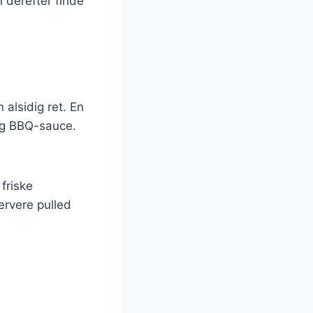
 derefter finde
 alsidig ret. En
og BBQ-sauce.
friske
ervere pulled