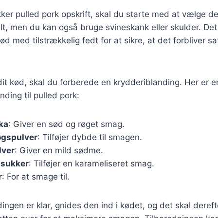
kker pulled pork opskrift, skal du starte med at vælge det
elt, men du kan også bruge svineskank eller skulder. Det e
d med tilstrækkelig fedt for at sikre, at det forbliver sa
dit kød, skal du forberede en krydderiblanding. Her er e
ding til pulled pork:
ka
: Giver en sød og røget smag.
øgspulver
: Tilføjer dybde til smagen.
lver
: Giver en mild sødme.
 sukker
: Tilføjer en karameliseret smag.
r
: For at smage til.
ingen er klar, gnides den ind i kødet, og det skal dereft