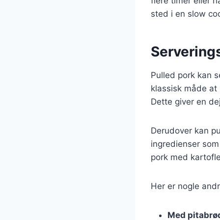
flere timer eller
sted i en slow coo
Servering
Pulled pork kan se
klassisk måde at
Dette giver en de
Derudover kan pul
ingredienser som 
pork med kartofle
Her er nogle andr
Med pitabrø