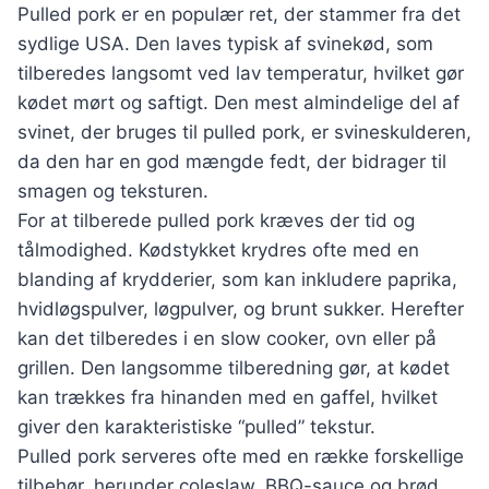
Pulled pork er en populær ret, der stammer fra det
sydlige USA. Den laves typisk af svinekød, som
tilberedes langsomt ved lav temperatur, hvilket gør
kødet mørt og saftigt. Den mest almindelige del af
svinet, der bruges til pulled pork, er svineskulderen,
da den har en god mængde fedt, der bidrager til
smagen og teksturen.
For at tilberede pulled pork kræves der tid og
tålmodighed. Kødstykket krydres ofte med en
blanding af krydderier, som kan inkludere paprika,
hvidløgspulver, løgpulver, og brunt sukker. Herefter
kan det tilberedes i en slow cooker, ovn eller på
grillen. Den langsomme tilberedning gør, at kødet
kan trækkes fra hinanden med en gaffel, hvilket
giver den karakteristiske “pulled” tekstur.
Pulled pork serveres ofte med en række forskellige
tilbehør, herunder coleslaw, BBQ-sauce og brød.