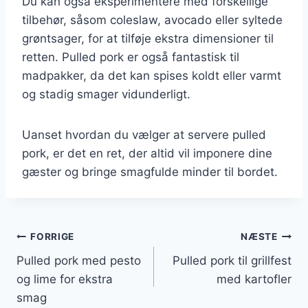
Du kan også eksperimentere med forskellige
tilbehør, såsom coleslaw, avocado eller syltede
grøntsager, for at tilføje ekstra dimensioner til
retten. Pulled pork er også fantastisk til
madpakker, da det kan spises koldt eller varmt
og stadig smager vidunderligt.
Uanset hvordan du vælger at servere pulled
pork, er det en ret, der altid vil imponere dine
gæster og bringe smagfulde minder til bordet.
Indlægsnavigation
FORRIGE
NÆSTE
Pulled pork med pesto
Pulled pork til grillfest
og lime for ekstra
med kartofler
smag