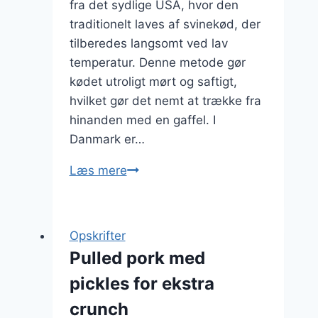
fra det sydlige USA, hvor den
traditionelt laves af svinekød, der
tilberedes langsomt ved lav
temperatur. Denne metode gør
kødet utroligt mørt og saftigt,
hvilket gør det nemt at trække fra
hinanden med en gaffel. I
Danmark er…
Pulled
Læs mere
pork
til
brunch
Opskrifter
med
Pulled pork med
æble
pickles for ekstra
crunch