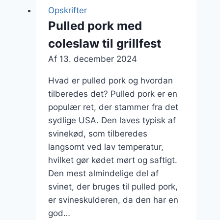
pickles
Opskrifter
for
Pulled pork med
ekstra
coleslaw til grillfest
crunch
Af
13. december 2024
Hvad er pulled pork og hvordan
tilberedes det? Pulled pork er en
populær ret, der stammer fra det
sydlige USA. Den laves typisk af
svinekød, som tilberedes
langsomt ved lav temperatur,
hvilket gør kødet mørt og saftigt.
Den mest almindelige del af
svinet, der bruges til pulled pork,
er svineskulderen, da den har en
god…