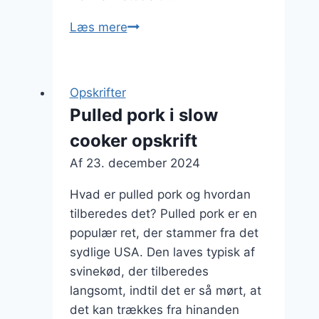
Pulled
Læs mere
pork
i
slow
Opskrifter
cooker:
Pulled pork i slow
nem
cooker opskrift
og
lækker
Af
23. december 2024
middag
Hvad er pulled pork og hvordan
tilberedes det? Pulled pork er en
populær ret, der stammer fra det
sydlige USA. Den laves typisk af
svinekød, der tilberedes
langsomt, indtil det er så mørt, at
det kan trækkes fra hinanden