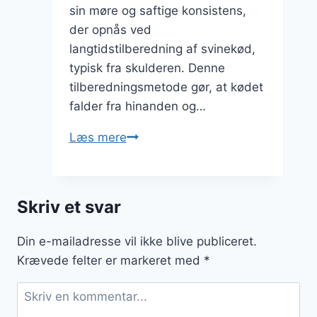
sin møre og saftige konsistens,
der opnås ved
langtidstilberedning af svinekød,
typisk fra skulderen. Denne
tilberedningsmetode gør, at kødet
falder fra hinanden og…
Pulled
Læs mere
pork
til
grillmenu
Skriv et svar
på
sommerens
Din e-mailadresse vil ikke blive publiceret.
dage
Krævede felter er markeret med
*