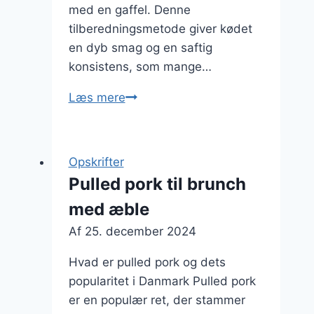
med en gaffel. Denne
tilberedningsmetode giver kødet
en dyb smag og en saftig
konsistens, som mange…
Pulled
Læs mere
pork
i
slow
Opskrifter
cooker
Pulled pork til brunch
opskrift
med æble
Af
25. december 2024
Hvad er pulled pork og dets
popularitet i Danmark Pulled pork
er en populær ret, der stammer