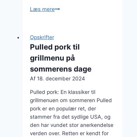
Pulled
Læs mere
pork
med
coleslaw
Opskrifter
til
Pulled pork til
grillfest
grillmenu på
sommerens dage
Af
18. december 2024
Pulled pork: En klassiker til
grillmenuen om sommeren Pulled
pork er en populær ret, der
stammer fra det sydlige USA, og
den har vundet stor anerkendelse
verden over. Retten er kendt for