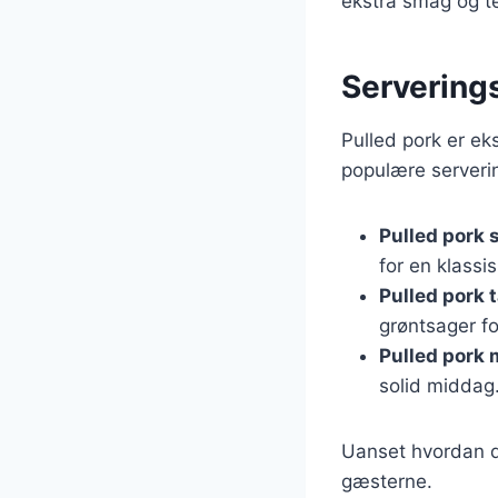
ekstra smag og te
Serverings
Pulled pork er ek
populære serveri
Pulled pork
for en klassi
Pulled pork 
grøntsager fo
Pulled pork 
solid middag
Uanset hvordan du
gæsterne.