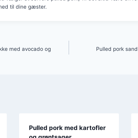
hed til dine gæster.
gation
pakke med avocado og
Pulled pork sand
Pulled pork med kartofler
og grøntsager