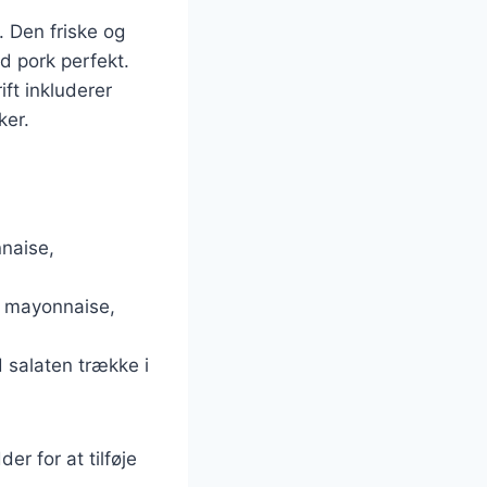
. Den friske og
d pork perfekt.
ft inkluderer
ker.
nnaise,
nd mayonnaise,
 salaten trække i
r for at tilføje