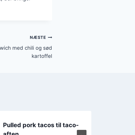
NÆSTE
wich med chili og sød
kartoffel
Pulled pork tacos til taco-
Pulled 
aften
ekstra 