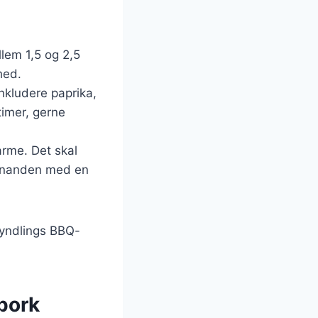
lem 1,5 og 2,5
hed.
nkludere paprika,
timer, gerne
varme. Det skal
 hinanden med en
 yndlings BBQ-
 pork