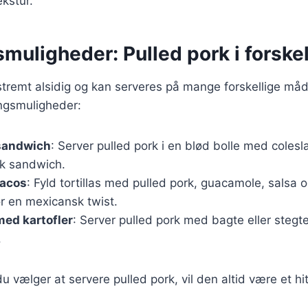
kstur.
muligheder: Pulled pork i forskel
stremt alsidig og kan serveres på mange forskellige måd
ngsmuligheder:
 sandwich
: Server pulled pork i en blød bolle med cole
sk sandwich.
tacos
: Fyld tortillas med pulled pork, guacamole, salsa o
r en mexicansk twist.
med kartofler
: Server pulled pork med bagte eller stegte
.
 vælger at servere pulled pork, vil den altid være et hi