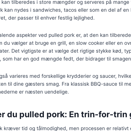
en kan tilberedes i store mængder og serveres på mange 
k kan nydes i sandwiches, tacos eller som en del af en b
ret, der passer til enhver festlig lejlighed.
talende aspekter ved pulled pork er, at den kan tilberede
du vælger at bruge en grill, en slow cooker eller en o
ater. Det vigtigste er at vælge det rigtige stykke kød, ty
, som har en god mængde fedt, der bidrager til smagen
gså varieres med forskellige krydderier og saucer, hvilk
etten til dine gæsters smag. Fra klassisk BBQ-sauce til m
hederne er næsten uendelige.
r du pulled pork: En trin-for-trin
rk kræver tid og tålmodighed, men processen er relativt 