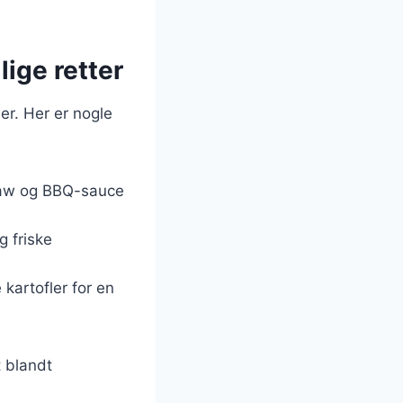
lige retter
er. Her er nogle
slaw og BBQ-sauce
g friske
 kartofler for en
t blandt