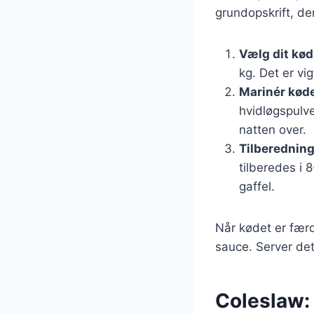
grundopskrift, de
Vælg dit kød
kg. Det er vi
Marinér kød
hvidløgspulve
natten over.
Tilberednin
tilberedes i 
gaffel.
Når kødet er fær
sauce. Server det
Coleslaw: 