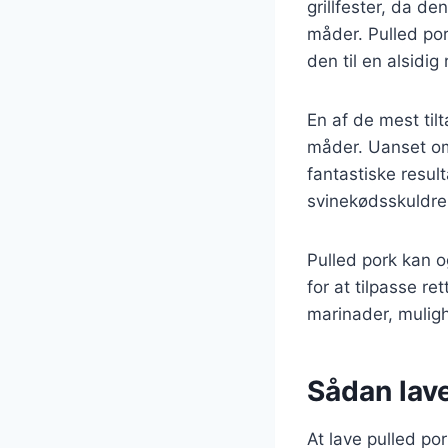
grillfester, da d
måder. Pulled por
den til en alsidig 
En af de mest til
måder. Uanset om 
fantastiske result
svinekødsskuldre
Pulled pork kan o
for at tilpasse r
marinader, mulig
Sådan lave
At lave pulled po