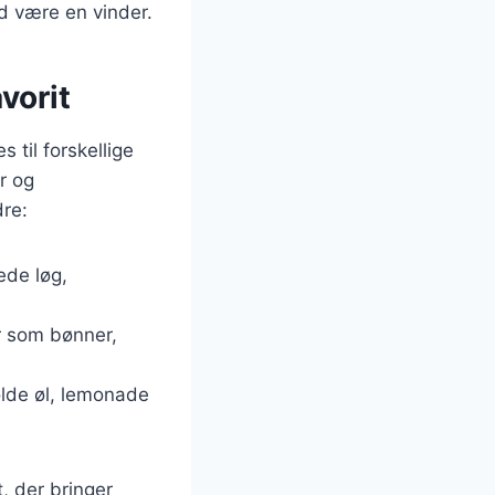
tid være en vinder.
avorit
s til forskellige
r og
dre:
ede løg,
.
er som bønner,
olde øl, lemonade
, der bringer