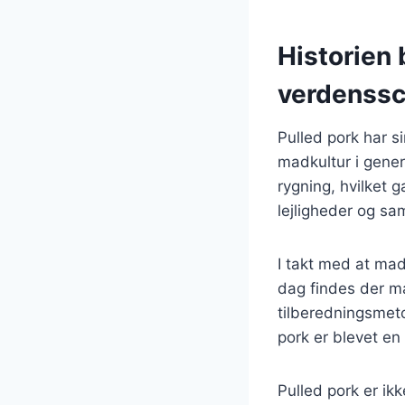
Historien 
verdenss
Pulled pork har s
madkultur i genera
rygning, hvilket 
lejligheder og s
I takt med at mad
dag findes der ma
tilberedningsmeto
pork er blevet en
Pulled pork er ik