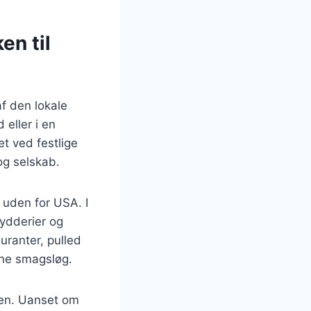
en til
af den lokale
 eller i en
et ved festlige
og selskab.
 uden for USA. I
rydderier og
uranter, pulled
erne smagsløg.
mmen. Uanset om