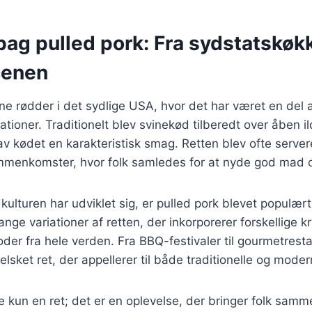
bag pulled pork: Fra sydstatskøkk
cenen
ine rødder i det sydlige USA, hvor det har været en del 
tioner. Traditionelt blev svinekød tilberedt over åben ild
gav kødet en karakteristisk smag. Retten blev ofte server
ammenkomster, hvor folk samledes for at nyde god mad 
kulturen har udviklet sig, er pulled pork blevet populært
nge variationer af retten, der inkorporerer forskellige k
der fra hele verden. Fra BBQ-festivaler til gourmetresta
 elsket ret, der appellerer til både traditionelle og mod
ke kun en ret; det er en oplevelse, der bringer folk sa