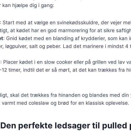
r kan hjælpe dig i gang:
: Start med at vælge en svinekødsskuldre, der vejer mel
gtigt, at kødet har en god marmorering for at sikre saftig
et
: Gnid kødet med en blanding af krydderier, som kan i
r, løgpulver, salt og peber. Lad det marinere i mindst 4 
g
: Placer kødet i en slow cooker eller på grillen ved lav 
8-12 timer, indtil det er så mørt, at det kan trækkes fra
digt, skal det trækkes fra hinanden og blandes med din
 varmt med coleslaw og brød for en klassisk oplevelse.
Den perfekte ledsager til pulled