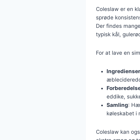
Coleslaw er en kl
sprøde konsisten
Der findes mange
typisk kål, guler
For at lave en sim
Ingrediense
æblecidereddi
Forberedels
eddike, sukke
Samling
: Hæ
køleskabet i 
Coleslaw kan også