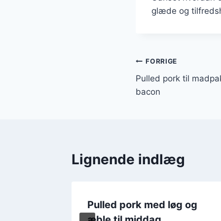
glæde og tilfreds
Indlægsnavi
FORRIGE
Pulled pork til mad
bacon
Lignende indlæg
nch med
Pulled pork med løg og
æble til middag