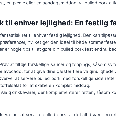
lfest, en picnic eller en søndagsmiddag, vil pulled pork al
 til enhver lejlighed: En festlig f
antastisk ret til enhver festlig lejlighed. Den kan tilpasse
ræferencer, hvilket gør den ideel til både sommerfeste
r er nogle tips til at gøre din pulled pork fest endnu be
 Prøv at tilføje forskellige saucer og toppings, såsom sylt
er avocado, for at give dine gæster flere valgmuligheder
Overvej at servere pulled pork med forskellige side rett
rtoffelsalat for at skabe en komplet middag.
 Vælg drikkevarer, der komplementerer retten, såsom k
 vælger at servere pulled pork, vil det altid være en ret