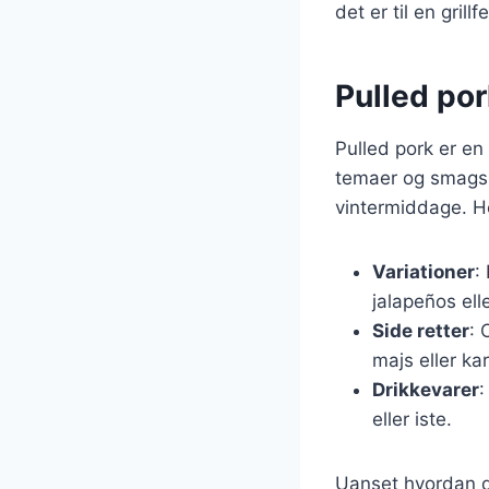
det er til en gril
Pulled pork
Pulled pork er en f
temaer og smagsp
vintermiddage. He
Variationer
:
jalapeños ell
Side retter
: 
majs eller ka
Drikkevarer
:
eller iste.
Uanset hvordan du