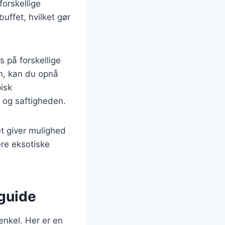
forskellige
uffet, hvilket gør
s på forskellige
vn, kan du opnå
pisk
 og saftigheden.
et giver mulighed
ere eksotiske
 guide
enkel. Her er en