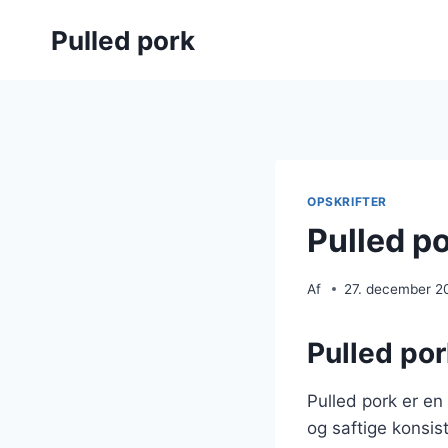
Fortsæt
Pulled pork
til
indhold
OPSKRIFTER
Pulled po
Af
27. december 2
Pulled pork
Pulled pork er en
og saftige konsis