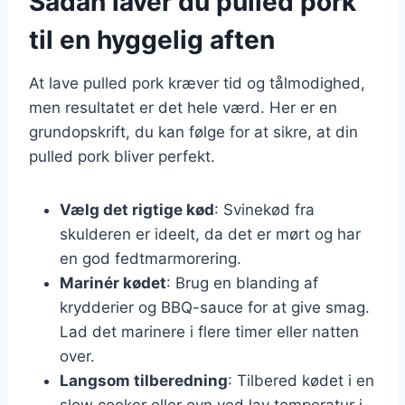
Sådan laver du pulled pork
til en hyggelig aften
At lave pulled pork kræver tid og tålmodighed,
men resultatet er det hele værd. Her er en
grundopskrift, du kan følge for at sikre, at din
pulled pork bliver perfekt.
Vælg det rigtige kød
: Svinekød fra
skulderen er ideelt, da det er mørt og har
en god fedtmarmorering.
Marinér kødet
: Brug en blanding af
krydderier og BBQ-sauce for at give smag.
Lad det marinere i flere timer eller natten
over.
Langsom tilberedning
: Tilbered kødet i en
slow cooker eller ovn ved lav temperatur i