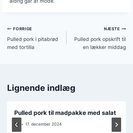
aldrig går af mode.
Indlægsnavigation
FORRIGE
NÆSTE
Pulled pork i pitabrød
Pulled pork opskrift til
med tortilla
en lækker middag
Lignende indlæg
Pulled pork til madpakke med salat
Af
17. december 2024