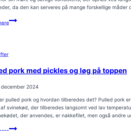
gheder, da den kan serveres på mange forskellige måder
Pulled
mere
pork
med
BBQ-
sauce
fter
til
fest
ed pork med pickles og løg på toppen
. december 2024
r pulled pork og hvordan tilberedes det? Pulled pork e
 af svinekød, der tilberedes langsomt ved lav temperatur
inekødet, der anvendes, er nakkefilet, men også andre 
Pulled