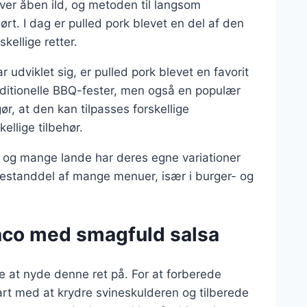
t over åben ild, og metoden til langsom
ørt. I dag er pulled pork blevet en del af den
ellige retter.
 udviklet sig, er pulled pork blevet en favorit
traditionelle BBQ-fester, men også en populær
r, at den kan tilpasses forskellige
llige tilbehør.
, og mange lande har deres egne variationer
 bestanddel af mange menuer, især i burger- og
taco med smagfuld salsa
de at nyde denne ret på. For at forberede
tart med at krydre svineskulderen og tilberede