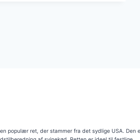
 er en populær ret, der stammer fra det sydlige USA. Den 
stilberedning af svinekød. Retten er ideel til festlige