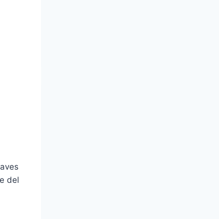
laves
e del