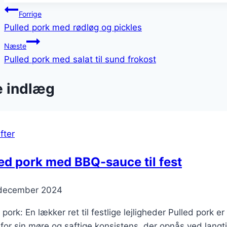
Indlægsnavigation
Forrige
Pulled pork med rødløg og pickles
Næste
Pulled pork med salat til sund frokost
e indlæg
fter
ed pork med BBQ-sauce til fest
 december 2024
 pork: En lækker ret til festlige lejligheder Pulled pork
for sin møre og saftige konsistens, der opnås ved langtid