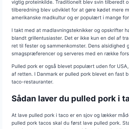
vigtig proteinkilde. Traditionelt blev svin tilbered
tilberedning blev udviklet for at gøre kødet mere m
amerikanske madkultur og er populært i mange forsk
I takt med at madlavningsteknikker og opskrifter har
blandt grillentusiaster. Det er ikke kun en del af 
ret til fester og sammenkomster. Dens alsidighed gø
smagspræferencer og serveres med en række forske
Pulled pork er også blevet populært uden for USA
af retten. I Danmark er pulled pork blevet en fast
taco-restauranter.
Sådan laver du pulled pork i 
At lave pulled pork i taco er en sjov og lækker må
pulled pork tacos skal du først lave pulled pork. S