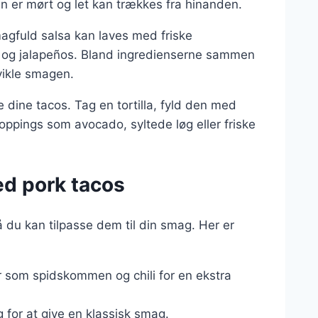
 den er mørt og let kan trækkes fra hinanden.
magfuld salsa kan laves med friske
ce og jalapeños. Bland ingredienserne sammen
vikle smagen.
 dine tacos. Tag en tortilla, fyld den med
oppings som avocado, syltede løg eller friske
led pork tacos
 du kan tilpasse dem til din smag. Her er
r som spidskommen og chili for en ekstra
for at give en klassisk smag.