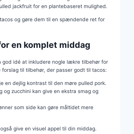
ulled jackfruit for en plantebaseret mulighed.
e tacos og gøre dem til en spændende ret for
s for en komplet middag
 god idé at inkludere nogle lækre tilbehør for
orslag til tilbehør, der passer godt til tacos:
je en dejlig kontrast til den møre pulled pork.
løg og zucchini kan give en ekstra smag og
e bønner som side kan gøre måltidet mere
gså give en visuel appel til din middag.