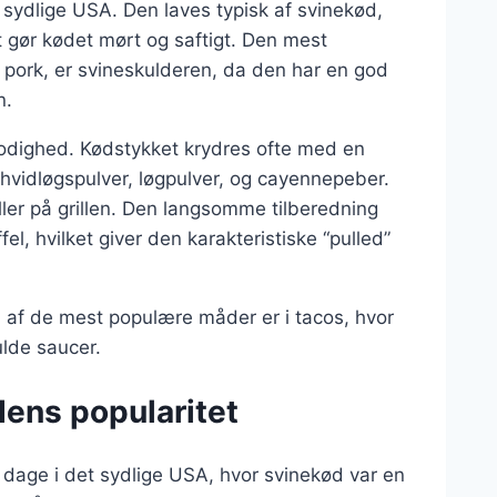
 sydlige USA. Den laves typisk af svinekød,
t gør kødet mørt og saftigt. Den mest
d pork, er svineskulderen, da den har en god
n.
lmodighed. Kødstykket krydres ofte med en
 hvidløgspulver, løgpulver, og cayennepeber.
ller på grillen. Den langsomme tilberedning
l, hvilket giver den karakteristiske “pulled”
af de mest populære måder er i tacos, hvor
lde saucer.
dens popularitet
ge dage i det sydlige USA, hvor svinekød var en