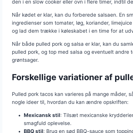
den i en slow cooker eller ovn i flere timer, indtil
Når kødet er klar, kan du forberede salsaen. En s
ingredienser som tomater, løg, koriander, limejui
og lad dem trække i køleskabet i en time for at ud
Når både pulled pork og salsa er klar, kan du samle
pulled pork, og top med salsa og eventuelt andre t
grøntsager.
Forskellige variationer af pul
Pulled pork tacos kan varieres på mange måder, så
nogle ideer til, hvordan du kan ændre opskriften:
Mexicansk stil
: Tilsæt mexicanske krydderie
smagfuld oplevelse.
BBQ stil
: Brug en sød BBQ-sauce som topping 