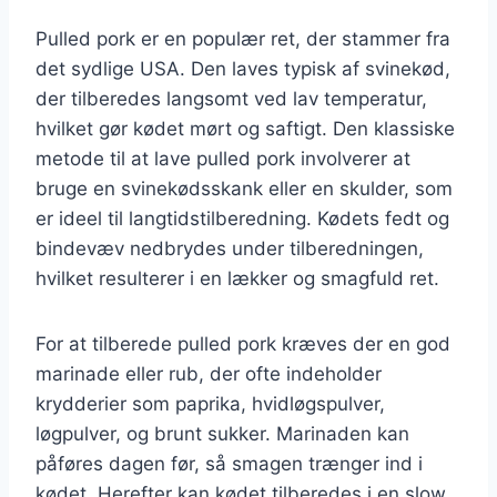
Pulled pork er en populær ret, der stammer fra
det sydlige USA. Den laves typisk af svinekød,
der tilberedes langsomt ved lav temperatur,
hvilket gør kødet mørt og saftigt. Den klassiske
metode til at lave pulled pork involverer at
bruge en svinekødsskank eller en skulder, som
er ideel til langtidstilberedning. Kødets fedt og
bindevæv nedbrydes under tilberedningen,
hvilket resulterer i en lækker og smagfuld ret.
For at tilberede pulled pork kræves der en god
marinade eller rub, der ofte indeholder
krydderier som paprika, hvidløgspulver,
løgpulver, og brunt sukker. Marinaden kan
påføres dagen før, så smagen trænger ind i
kødet. Herefter kan kødet tilberedes i en slow