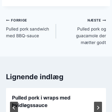
Indlægsnavigation
FORRIGE
NÆSTE
Pulled pork sandwich
Pulled pork og
med BBQ-sauce
guacamole der
mætter godt
Lignende indlæg
Pulled pork i wraps med
hvidløgssauce