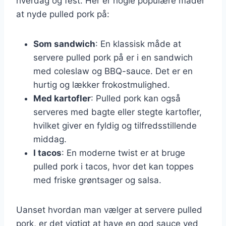
hverdag og fest. Her er nogle populære måder
at nyde pulled pork på:
Som sandwich
: En klassisk måde at
servere pulled pork på er i en sandwich
med coleslaw og BBQ-sauce. Det er en
hurtig og lækker frokostmulighed.
Med kartofler
: Pulled pork kan også
serveres med bagte eller stegte kartofler,
hvilket giver en fyldig og tilfredsstillende
middag.
I tacos
: En moderne twist er at bruge
pulled pork i tacos, hvor det kan toppes
med friske grøntsager og salsa.
Uanset hvordan man vælger at servere pulled
pork, er det vigtigt at have en god sauce ved