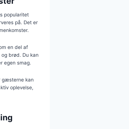
ster
ns popularitet
veres på. Det er
ammenkomster.
som en del af
, og brød. Du kan
ter egen smag.
or gæsterne kan
tiv oplevelse,
ning