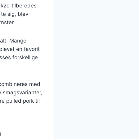
ekød tilberedes
te sig, blev
mster.
nalt. Mange
levet en favorit
sses forskellige
e kombineres med
ke smagsvarianter,
e pulled pork til
å