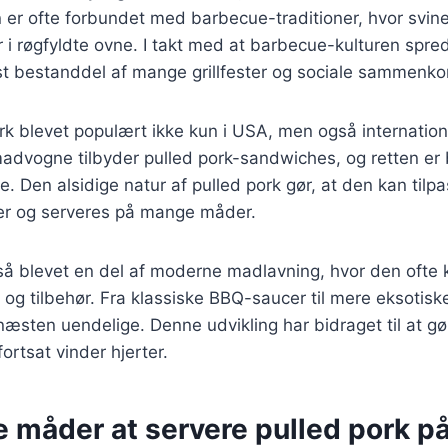
 er ofte forbundet med barbecue-traditioner, hvor svin
r i røgfyldte ovne. I takt med at barbecue-kulturen spred
st bestanddel af mange grillfester og sociale sammenko
ork blevet populært ikke kun i USA, men også internatio
advogne tilbyder pulled pork-sandwiches, og retten er b
. Den alsidige natur af pulled pork gør, at den kan tilpa
r og serveres på mange måder.
gså blevet en del af moderne madlavning, hvor den oft
r og tilbehør. Fra klassiske BBQ-saucer til mere eksotis
æsten uendelige. Denne udvikling har bidraget til at gør
fortsat vinder hjerter.
e måder at servere pulled pork p