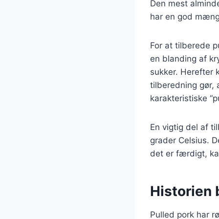
Den mest almindel
har en god mængd
For at tilberede 
en blanding af kr
sukker. Herefter 
tilberedning gør,
karakteristiske “p
En vigtig del af 
grader Celsius. D
det er færdigt, k
Historien 
Pulled pork har r