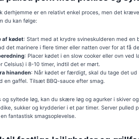
rk derhjemme er en relativt enkel proces, men det kræver
m du kan følge:
 af kødet
: Start med at krydre svineskulderen med en 
ad det marinere i flere timer eller natten over for at få
beredning
: Placer kødet i en slow cooker eller ovn ved 
 Celsius) i 8-10 timer, indtil det er mørt.
fra hinanden
: Når kødet er færdigt, skal du tage det ud
 en gaffel. Tilsæt BBQ-sauce efter smag.
es og syltede løg, kan du skære løg og agurker i skiver o
dike, sukker og krydderier i et par timer. Server pulled
r en fantastisk smagsoplevelse.