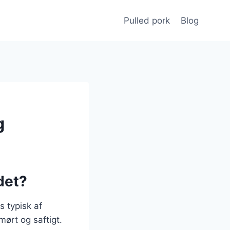
Pulled pork
Blog
g
det?
s typisk af
ørt og saftigt.