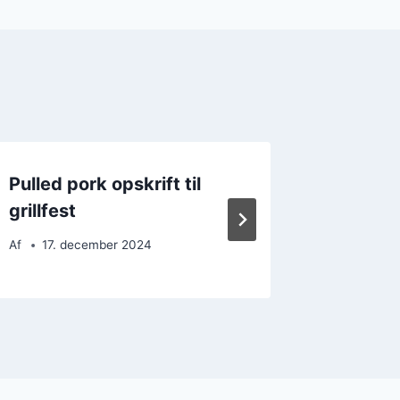
Pulled pork opskrift til
Pulled 
grillfest
til san
Af
17. december 2024
Af
28. 