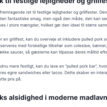
 til festlige lejligheder og grillfe
fremragende ret til festlige lejligheder og grillfester. De
 den fantastiske smag, men også den måde, den kan ser
aves i store mængder, hvilket gør den ideel til større s
 en grillfest, kan du overveje at inkludere pulled pork 
serveres med forskellige tilbehør som coleslaw, bønner
række saucer, så gæsterne kan tilpasse deres måltid ef
ndnu mere festligt, kan du lave en “pulled pork bar”, hv
s egne sandwiches eller tacos. Dette skaber en interak
te pris på.
rks alsidighed i moderne madlav