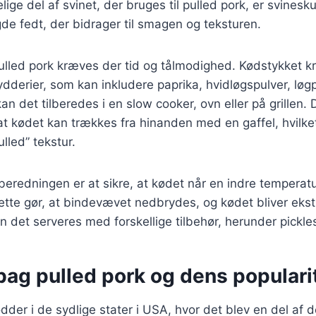
ige del af svinet, der bruges til pulled pork, er svinesk
e fedt, der bidrager til smagen og teksturen.
pulled pork kræves der tid og tålmodighed. Kødstykket 
ydderier, som kan inkludere paprika, hvidløgspulver, løgp
kan det tilberedes i en slow cooker, ovn eller på grille
 at kødet kan trækkes fra hinanden med en gaffel, hvilke
ulled” tekstur.
tilberedningen er at sikre, at kødet når en indre tempera
ette gør, at bindevævet nedbrydes, og kødet bliver eks
an det serveres med forskellige tilbehør, herunder pickle
bag pulled pork og dens populari
ødder i de sydlige stater i USA, hvor det blev en del af d