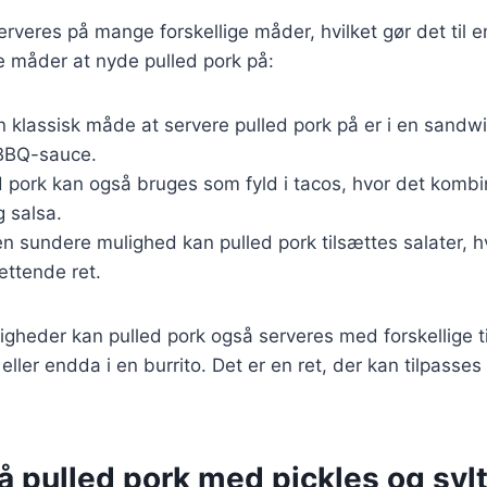
rveres på mange forskellige måder, hvilket gør det til en
e måder at nyde pulled pork på:
En klassisk måde at servere pulled pork på er i en sandw
BBQ-sauce.
ed pork kan også bruges som fyld i tacos, hvor det komb
 salsa.
en sundere mulighed kan pulled pork tilsættes salater, hv
ttende ret.
igheder kan pulled pork også serveres med forskellige 
 eller endda i en burrito. Det er en ret, der kan tilpass
å pulled pork med pickles og syl