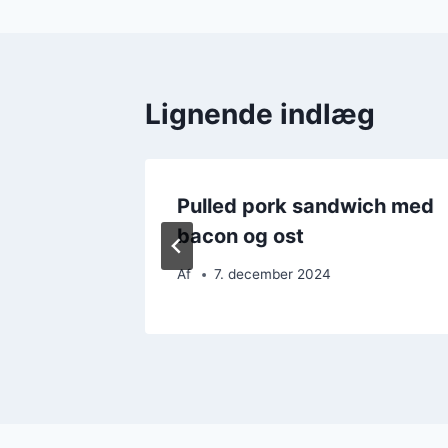
Lignende indlæg
s med
Pulled pork sandwich med
bacon og ost
Af
7. december 2024