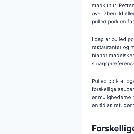
madkultur. Retten
over åben ild elle
pulled pork en fa
I dag er pulled p
restauranter og m
blandt madelskere
smagspræference
Pulled pork er o
forskellige sauce
er mulighederne n
en tidløs ret, der 
Forskellig