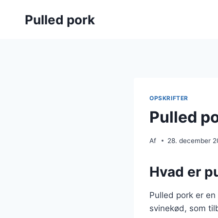
Fortsæt
Pulled pork
til
indhold
OPSKRIFTER
Pulled p
Af
28. december 
Hvad er pu
Pulled pork er en
svinekød, som til