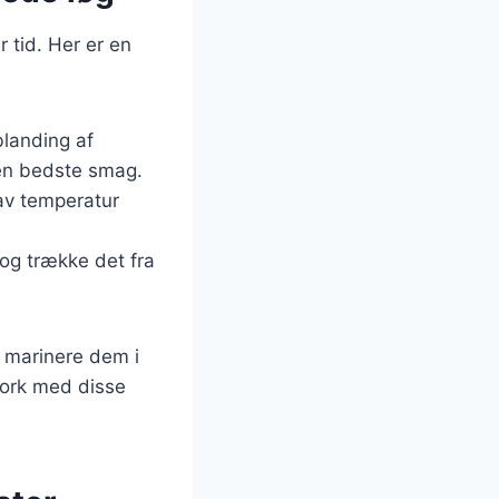
 tid. Her er en
blanding af
 den bedste smag.
lav temperatur
 og trække det fra
g marinere dem i
 pork med disse