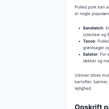
Pulled pork kan se
er nogle populær
Sandwich
: 
coleslaw og 
Tacos
: Pull
grøntsager og
Salater
: For 
lækker og mæ
Udover disse mul
kartofler, bønner,
lejlighed.
Opskrift p