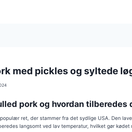
ork med pickles og syltede lø
2024
lled pork og hvordan tilberedes 
 populær ret, der stammer fra det sydlige USA. Den lave
beredes langsomt ved lav temperatur, hvilket gør kødet m