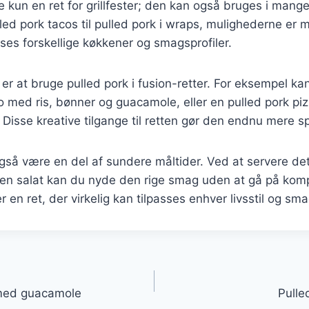
ke kun en ret for grillfester; den kan også bruges i man
ulled pork tacos til pulled pork i wraps, mulighederne er
sses forskellige køkkener og smagsprofiler.
er at bruge pulled pork i fusion-retter. For eksempel ka
to med ris, bønner og guacamole, eller en pulled pork p
. Disse kreative tilgange til retten gør den endnu mere
også være en del af sundere måltider. Ved at servere d
 i en salat kan du nyde den rige smag uden at gå på ko
en ret, der virkelig kan tilpasses enhver livsstil og sma
gation
o med guacamole
Pulle