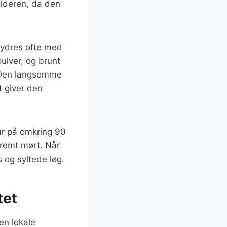
ulderen, da den
krydres ofte med
ulver, og brunt
n. Den langsomme
t giver den
tur på omkring 90
tremt mørt. Når
s og syltede løg.
tet
en lokale