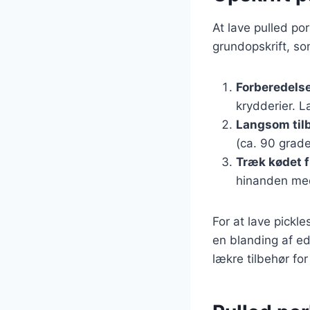
At lave pulled po
grundopskrift, so
Forberedelse
krydderier. L
Langsom til
(ca. 90 grader
Træk kødet 
hinanden med
For at lave pickl
en blanding af ed
lækre tilbehør fo