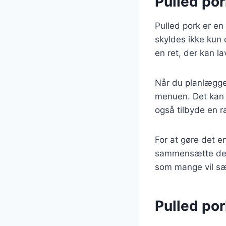
Pulled pork
Pulled pork er en 
skyldes ikke kun
en ret, der kan l
Når du planlægger
menuen. Det kan 
også tilbyde en 
For at gøre det e
sammensætte dere
som mange vil sæt
Pulled po