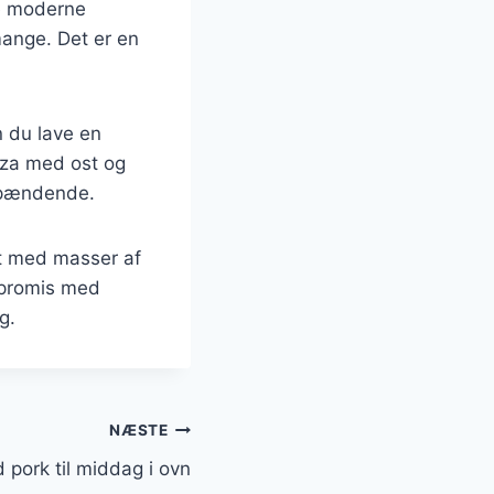
ge moderne
 mange. Det er en
n du lave en
izza med ost og
 spændende.
et med masser af
mpromis med
g.
NÆSTE
d pork til middag i ovn