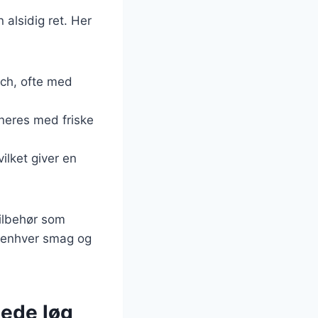
 alsidig ret. Her
ich, ofte med
ineres med friske
ilket giver en
tilbehør som
es enhver smag og
tede løg