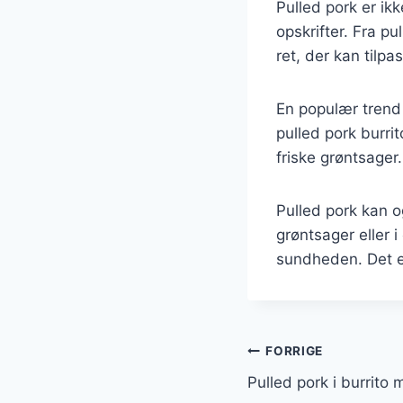
Pulled pork er ik
opskrifter. Fra p
ret, der kan tilpa
En populær trend 
pulled pork burri
friske grøntsager
Pulled pork kan 
grøntsager eller
sundheden. Det er 
Indlægsnavi
FORRIGE
Pulled pork i burrit