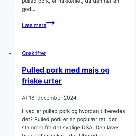
pulled pork, er nakkefilet, da den har en
god…
Pulled
Læs mere
pork
til
burger
Opskrifter
med
sprød
Pulled pork med majs og
salat
friske urter
Af
18. december 2024
Hvad er pulled pork og hvordan tilberedes
det? Pulled pork er en populær ret, der
stammer fra det sydlige USA. Den laves
typisk af svinekød, der tilberedes