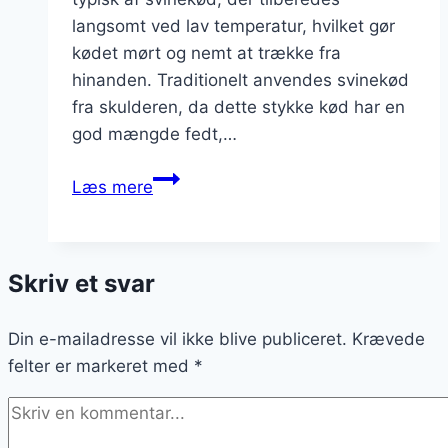
langsomt ved lav temperatur, hvilket gør
kødet mørt og nemt at trække fra
hinanden. Traditionelt anvendes svinekød
fra skulderen, da dette stykke kød har en
god mængde fedt,…
Pulled
Læs mere
pork
med
majs
Skriv et svar
og
friske
Din e-mailadresse vil ikke blive publiceret.
urter
Krævede
felter er markeret med
*