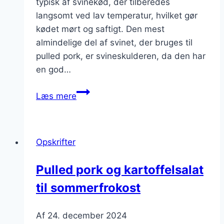
typisk af svinekød, der tilberedes
langsomt ved lav temperatur, hvilket gør
kødet mørt og saftigt. Den mest
almindelige del af svinet, der bruges til
pulled pork, er svineskulderen, da den har
en god…
Pulled
Læs mere
pork
med
pitabrød
Opskrifter
og
friske
Pulled pork og kartoffelsalat
ingredienser
til sommerfrokost
Af
24. december 2024