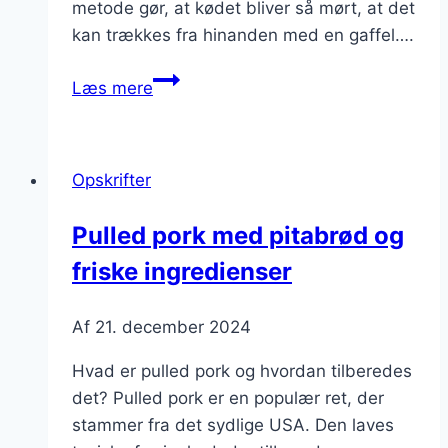
metode gør, at kødet bliver så mørt, at det
kan trækkes fra hinanden med en gaffel….
Pulled
Læs mere
pork
med
coleslaw
Opskrifter
til
sommerfest
Pulled pork med pitabrød og
friske ingredienser
Af
21. december 2024
Hvad er pulled pork og hvordan tilberedes
det? Pulled pork er en populær ret, der
stammer fra det sydlige USA. Den laves