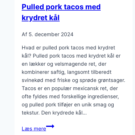
sommerfrokost
Pulled pork tacos med
krydret kål
Af
5. december 2024
Hvad er pulled pork tacos med krydret
kål? Pulled pork tacos med krydret kål er
en lækker og velsmagende ret, der
kombinerer saftig, langsomt tilberedt
svinekød med friske og sprøde grøntsager.
Tacos er en populær mexicansk ret, der
ofte fyldes med forskellige ingredienser,
og pulled pork tilføjer en unik smag og
tekstur. Den krydrede kål…
Pulled
Læs mere
pork