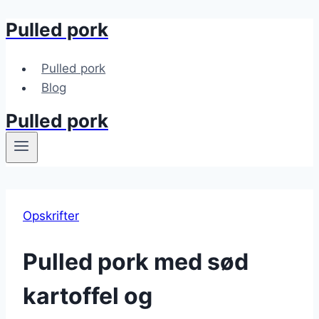
Pulled pork
Fortsæt
til
indhold
Pulled pork
Blog
Pulled pork
Opskrifter
Pulled pork med sød
kartoffel og