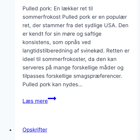
Pulled pork: En lækker ret til
sommerfrokost Pulled pork er en populær
ret, der stammer fra det sydlige USA. Den
er kendt for sin møre og saftige
konsistens, som opnås ved
langtidstilberedning af svinekød. Retten er
ideel til sommerfrokoster, da den kan
serveres på mange forskellige måder og
tilpasses forskellige smagspræferencer.
Pulled pork kan nydes…
Pulled
Læs mere
pork
og
kartoffelsalat
Opskrifter
til