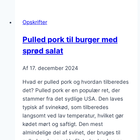
tacos
med
Opskrifter
krydret
kål
Pulled pork til burger med
sprød salat
Af
17. december 2024
Hvad er pulled pork og hvordan tilberedes
det? Pulled pork er en populær ret, der
stammer fra det sydlige USA. Den laves
typisk af svinekød, som tilberedes
langsomt ved lav temperatur, hvilket gør
kødet mørt og saftigt. Den mest
almindelige del af svinet, der bruges til