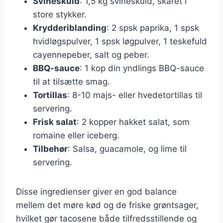
Svineskuld
: 1,5 kg svineskuld, skåret i
store stykker.
Krydderiblanding
: 2 spsk paprika, 1 spsk
hvidløgspulver, 1 spsk løgpulver, 1 teskefuld
cayennepeber, salt og peber.
BBQ-sauce
: 1 kop din yndlings BBQ-sauce
til at tilsætte smag.
Tortillas
: 8-10 majs- eller hvedetortillas til
servering.
Frisk salat
: 2 kopper hakket salat, som
romaine eller iceberg.
Tilbehør
: Salsa, guacamole, og lime til
servering.
Disse ingredienser giver en god balance
mellem det møre kød og de friske grøntsager,
hvilket gør tacosene både tilfredsstillende og