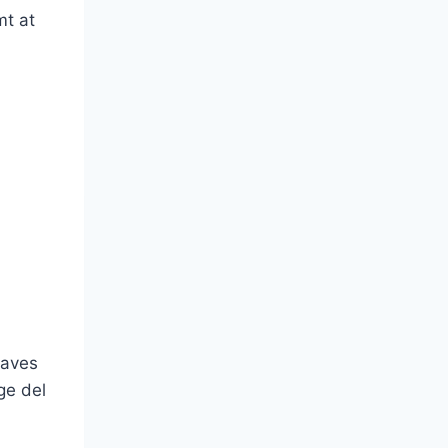
mt at
laves
ge del