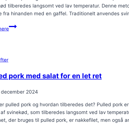
ød tilberedes langsomt ved lav temperatur. Denne metode
 fra hinanden med en gaffel. Traditionelt anvendes svi
Pulled
mere
pork
til
burger
med
fter
lækkerhed
ed pork med salat for en let ret
. december 2024
r pulled pork og hvordan tilberedes det? Pulled pork e
 af svinekød, som tilberedes langsomt ved lav temperatu
net, der bruges til pulled pork, er nakkefilet, men ogs