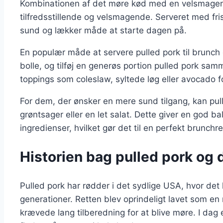
Kombinationen af det møre kød med en velsmagen
tilfredsstillende og velsmagende. Serveret med fri
sund og lækker måde at starte dagen på.
En populær måde at servere pulled pork til brunch 
bolle, og tilføj en generøs portion pulled pork s
toppings som coleslaw, syltede løg eller avocado fo
For dem, der ønsker en mere sund tilgang, kan pul
grøntsager eller en let salat. Dette giver en god b
ingredienser, hvilket gør det til en perfekt brunchre
Historien bag pulled pork og 
Pulled pork har rødder i det sydlige USA, hvor det 
generationer. Retten blev oprindeligt lavet som en 
krævede lang tilberedning for at blive møre. I dag e