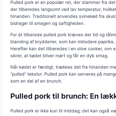
Pulled pork er en populær ret, der stammer fra det
der tilberedes langsomt ved lav temperatur, hvilke
hinanden. Traditionelt anvendes svinekød fra sku
bidrager til smagen og saftigheden.
For at tilberede pulled pork kræves der tid og tå
blanding af krydderier, som kan inkludere paprika, 
Herefter kan det tilberedes i en slow cooker, ovn e
sikrer, at kødet bliver mørt og får en dyb smag.
Når kødet er færdigt, trækkes det fra hinanden med 
“pulled” tekstur. Pulled pork kan serveres på mang
som en del af en brunch.
Pulled pork til brunch: En læ
Pulled pork er ikke kun til middag; det kan også vær