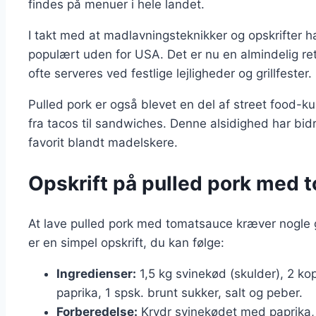
findes på menuer i hele landet.
I takt med at madlavningsteknikker og opskrifter ha
populært uden for USA. Det er nu en almindelig r
ofte serveres ved festlige lejligheder og grillfester.
Pulled pork er også blevet en del af street food-kul
fra tacos til sandwiches. Denne alsidighed har bidra
favorit blandt madelskere.
Opskrift på pulled pork med
At lave pulled pork med tomatsauce kræver nogle 
er en simpel opskrift, du kan følge:
Ingredienser:
1,5 kg svinekød (skulder), 2 ko
paprika, 1 spsk. brunt sukker, salt og peber.
Forberedelse:
Krydr svinekødet med paprika, 