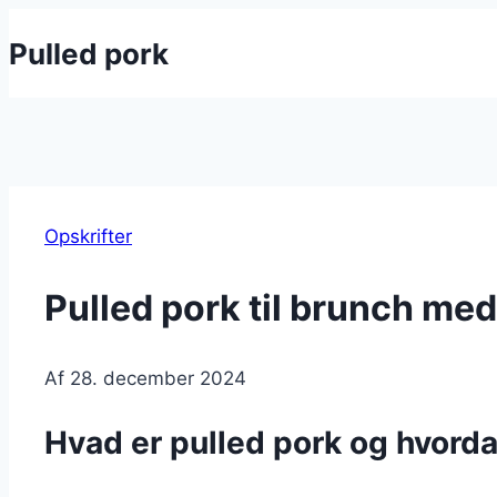
Fortsæt
Pulled pork
til
indhold
Opskrifter
Pulled pork til brunch me
Af
28. december 2024
Hvad er pulled pork og hvorda