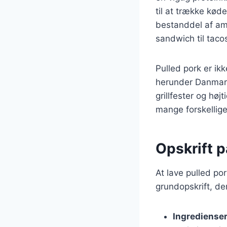
til at trække køde
bestanddel af ame
sandwich til taco
Pulled pork er ik
herunder Danmark.
grillfester og høj
mange forskellige
Opskrift p
At lave pulled po
grundopskrift, de
Ingrediense