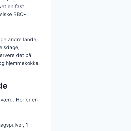
vet en fast
ssiske BBQ-
nge andre lande,
selsdage,
servere det på
e og hjemmekokke.
de
 værd. Her er en
løgspulver, 1