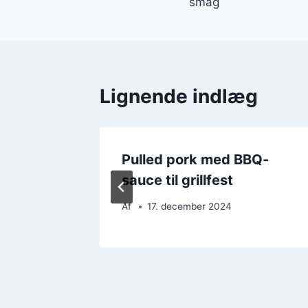
smag
Lignende indlæg
est i
Pulled pork med BBQ-
sauce til grillfest
Af
17. december 2024