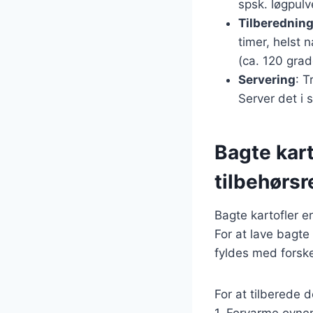
spsk. løgpulv
Tilberednin
timer, helst 
(ca. 120 grad
Servering
: 
Server det i 
Bagte kart
tilbehørsr
Bagte kartofler 
For at lave bagte
fyldes med forske
For at tilberede 
1. Forvarme ovnen