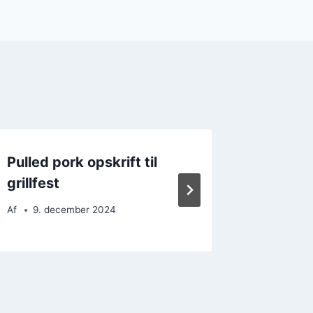
Pulled pork opskrift til
Pulled 
grillfest
i en pit
Af
9. december 2024
Af
5. d