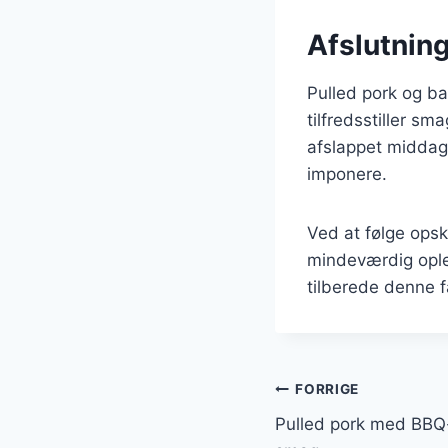
Afslutning
Pulled pork og ba
tilfredsstiller s
afslappet middag 
imponere.
Ved at følge opsk
mindeværdig oplev
tilberede denne fa
Indlægsnavi
FORRIGE
Pulled pork med BBQ