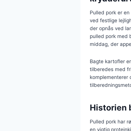
Pulled pork er en
ved festlige lejli
der opnås ved lan
pulled pork med b
middag, der appel
Bagte kartofler e
tilberedes med fr
komplementerer de
tilberedningsmeto
Historien 
Pulled pork har rø
en vigtig proteink