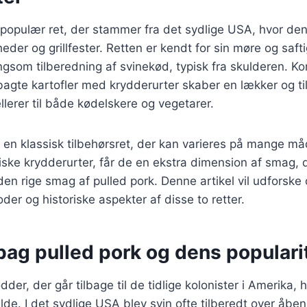
 populær ret, der stammer fra det sydlige USA, hvor den
gheder og grillfester. Retten er kendt for sin møre og saft
gsom tilberedning af svinekød, typisk fra skulderen. K
agte kartofler med krydderurter skaber en lækker og til
lerer til både kødelskere og vegetarer.
r en klassisk tilbehørsret, der kan varieres på mange må
iske krydderurter, får de en ekstra dimension af smag, 
n rige smag af pulled pork. Denne artikel vil udforske o
der og historiske aspekter af disse to retter.
bag pulled pork og dens populari
dder, der går tilbage til de tidlige kolonister i Amerika,
ilde. I det sydlige USA blev svin ofte tilberedt over åbe