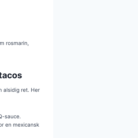
om rosmarin,
 tacos
 alsidig ret. Her
BQ-sauce.
for en mexicansk