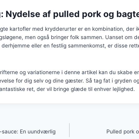
: Nydelse af pulled pork og bagte
gte kartofler med krydderurter er en kombination, der i
magsløgene, men også bringer folk sammen. Uanset om det
derhjemme eller en festlig sammenkomst, er disse rette
rifterne og variationerne i denne artikel kan du skabe e
else for dig selv og dine gæster. Så tag fat i gryden o
ntastiske ret, der vil bringe glæde til enhver lejlighed.
gation
-sauce: En uundværlig
Pulled pork 