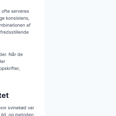
 ofte serveres
ige konsistens,
ombinationen af
fredsstillende
der. Når de
der
pskrifter,
tet
 hvor svinekød var
n ild, og metoden