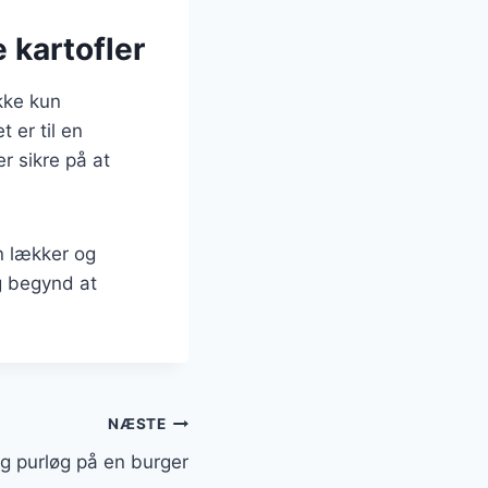
 kartofler
kke kun
 er til en
r sikre på at
n lækker og
g begynd at
NÆSTE
og purløg på en burger