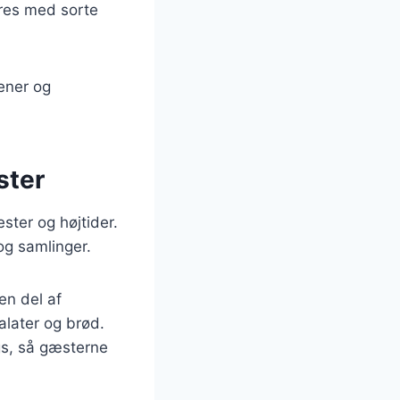
eres med sorte
kener og
ster
ester og højtider.
 og samlinger.
en del af
alater og brød.
ngs, så gæsterne