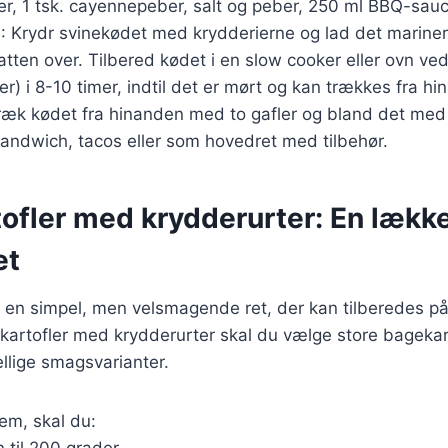
er, 1 tsk. cayennepeber, salt og peber, 250 ml BBQ-sauc
g
: Krydr svinekødet med krydderierne og lad det mariner
natten over. Tilbered kødet i en slow cooker eller ovn ve
er) i 8-10 timer, indtil det er mørt og kan trækkes fra h
Træk kødet fra hinanden med to gafler og bland det me
sandwich, tacos eller som hovedret med tilbehør.
ofler med krydderurter: En lækk
et
er en simpel, men velsmagende ret, der kan tilberedes 
 kartofler med krydderurter skal du vælge store bagekar
llige smagsvarianter.
dem, skal du:
 til 200 grader.