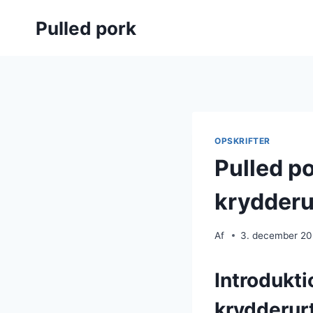
Fortsæt
Pulled pork
til
indhold
OPSKRIFTER
Pulled p
krydderu
Af
3. december 2
Introdukti
krydderur