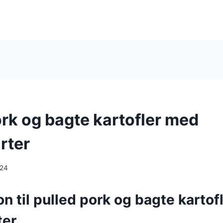
ork og bagte kartofler med
rter
024
on til pulled pork og bagte karto
ter