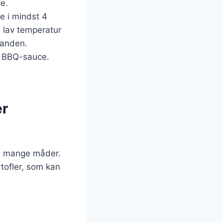
e.
e i mindst 4
d lav temperatur
inanden.
d BBQ-sauce.
er
på mange måder.
tofler, som kan