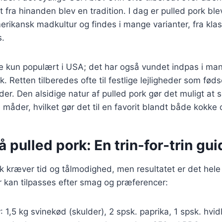
t fra hinanden blev en tradition. I dag er pulled pork ble
rikansk madkultur og findes i mange varianter, fra kla
s.
ke kun populært i USA; det har også vundet indpas i ma
 Retten tilberedes ofte til festlige lejligheder som fød
tider. Den alsidige natur af pulled pork gør det muligt at 
 måder, hvilket gør det til en favorit blandt både kokk
å pulled pork: En trin-for-trin gui
rk kræver tid og tålmodighed, men resultatet er det hele
r kan tilpasses efter smag og præferencer:
r
: 1,5 kg svinekød (skulder), 2 spsk. paprika, 1 spsk. hvid