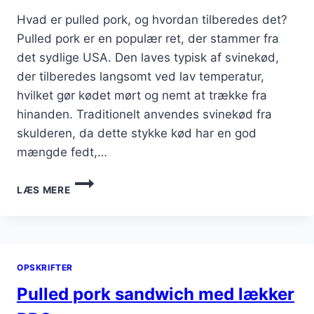
Hvad er pulled pork, og hvordan tilberedes det?
Pulled pork er en populær ret, der stammer fra
det sydlige USA. Den laves typisk af svinekød,
der tilberedes langsomt ved lav temperatur,
hvilket gør kødet mørt og nemt at trække fra
hinanden. Traditionelt anvendes svinekød fra
skulderen, da dette stykke kød har en god
mængde fedt,…
PULLED
LÆS MERE
PORK
OG
PURLØG
PÅ
EN
OPSKRIFTER
BURGER
Pulled pork sandwich med lækker