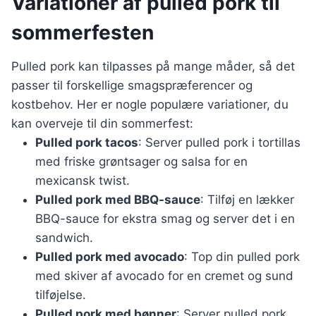
Variationer af pulled pork til
sommerfesten
Pulled pork kan tilpasses på mange måder, så det
passer til forskellige smagspræferencer og
kostbehov. Her er nogle populære variationer, du
kan overveje til din sommerfest:
Pulled pork tacos
: Server pulled pork i tortillas
med friske grøntsager og salsa for en
mexicansk twist.
Pulled pork med BBQ-sauce
: Tilføj en lækker
BBQ-sauce for ekstra smag og server det i en
sandwich.
Pulled pork med avocado
: Top din pulled pork
med skiver af avocado for en cremet og sund
tilføjelse.
Pulled pork med bønner
: Server pulled pork