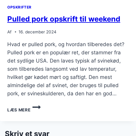
OPSKRIFTER
Pulled pork opskrift til weekend
Af
16. december 2024
Hvad er pulled pork, og hvordan tilberedes det?
Pulled pork er en populær ret, der stammer fra
det sydlige USA. Den laves typisk af svinekød,
som tilberedes langsomt ved lav temperatur,
hvilket gør kødet mørt og saftigt. Den mest
almindelige del af svinet, der bruges til pulled
pork, er svineskulderen, da den har en god…
PULLED
LÆS MERE
PORK
OPSKRIFT
TIL
WEEKEND
Skriv et svar