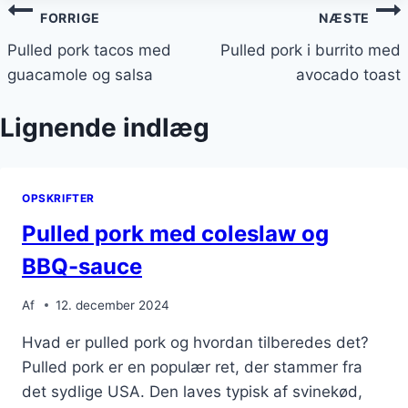
Indlægsnavigation
FORRIGE
NÆSTE
Pulled pork tacos med
Pulled pork i burrito med
guacamole og salsa
avocado toast
Lignende indlæg
OPSKRIFTER
Pulled pork med coleslaw og
BBQ-sauce
Af
12. december 2024
Hvad er pulled pork og hvordan tilberedes det?
Pulled pork er en populær ret, der stammer fra
det sydlige USA. Den laves typisk af svinekød,