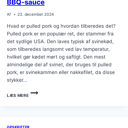
BBQ-sauce
Af
23. december 2024
Hvad er pulled pork og hvordan tilberedes det?
Pulled pork er en populær ret, der stammer fra
det sydlige USA. Den laves typisk af svinekød,
som tilberedes langsomt ved lav temperatur,
hvilket gør kødet mørt og saftigt. Den mest
almindelige del af svinet, der bruges til pulled
pork, er svinekammen eller nakkefilet, da disse
stykker…
PULLED
LÆS MERE
PORK
SANDWICH
MED
LÆKKER
BBQ-
OPSKRIFTER
SAUCE