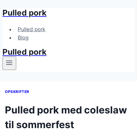
Pulled pork
Fortsæt
til
indhold
Pulled pork
Blog
Pulled pork
OPSKRIFTER
Pulled pork med coleslaw
til sommerfest