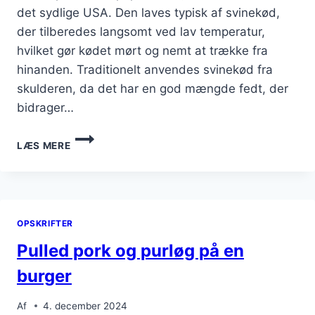
det sydlige USA. Den laves typisk af svinekød,
der tilberedes langsomt ved lav temperatur,
hvilket gør kødet mørt og nemt at trække fra
hinanden. Traditionelt anvendes svinekød fra
skulderen, da det har en god mængde fedt, der
bidrager…
PULLED
LÆS MERE
PORK
SANDWICH
MED
KRYDRET
SAUCE
OPSKRIFTER
Pulled pork og purløg på en
burger
Af
4. december 2024