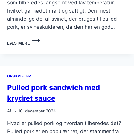
som tilberedes langsomt ved lav temperatur,
hvilket gør kødet mørt og saftigt. Den mest
almindelige del af svinet, der bruges til pulled
pork, er svineskulderen, da den har en god…
PULLED
LÆS MERE
PORK
MED
COLESLAW
OG
BBQ-
OPSKRIFTER
SAUCE
Pulled pork sandwich med
krydret sauce
Af
10. december 2024
Hvad er pulled pork og hvordan tilberedes det?
Pulled pork er en populær ret, der stammer fra