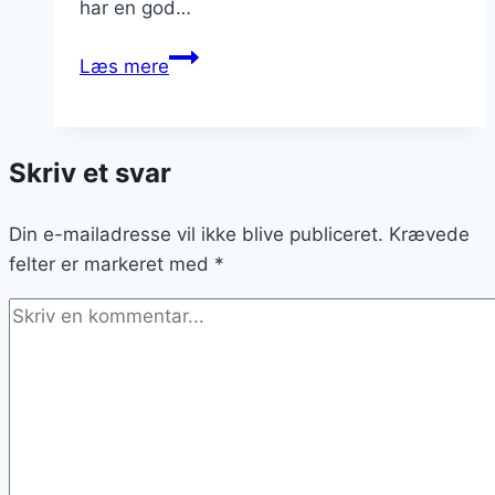
har en god…
Pulled
Læs mere
pork
med
BBQ-
Skriv et svar
sauce
til
Din e-mailadresse vil ikke blive publiceret.
grillfesten
Krævede
felter er markeret med
*