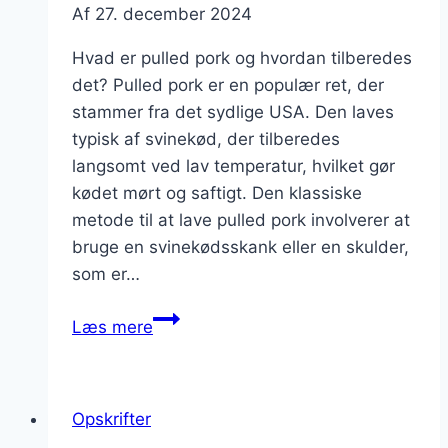
Af
27. december 2024
Hvad er pulled pork og hvordan tilberedes
det? Pulled pork er en populær ret, der
stammer fra det sydlige USA. Den laves
typisk af svinekød, der tilberedes
langsomt ved lav temperatur, hvilket gør
kødet mørt og saftigt. Den klassiske
metode til at lave pulled pork involverer at
bruge en svinekødsskank eller en skulder,
som er…
Pulled
Læs mere
pork
med
kartofler
Opskrifter
til