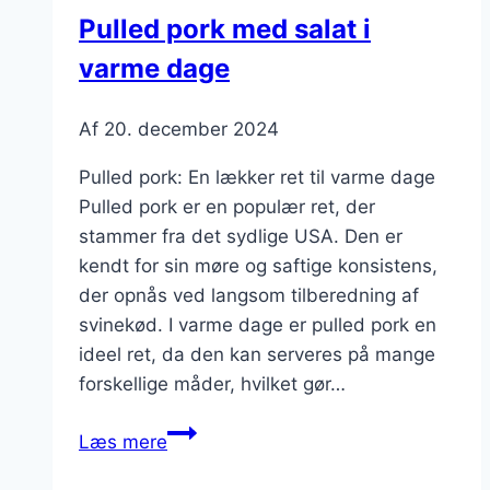
søndagsmiddag
Pulled pork med salat i
varme dage
Af
20. december 2024
Pulled pork: En lækker ret til varme dage
Pulled pork er en populær ret, der
stammer fra det sydlige USA. Den er
kendt for sin møre og saftige konsistens,
der opnås ved langsom tilberedning af
svinekød. I varme dage er pulled pork en
ideel ret, da den kan serveres på mange
forskellige måder, hvilket gør…
Pulled
Læs mere
pork