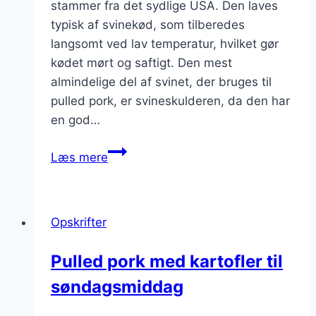
stammer fra det sydlige USA. Den laves
typisk af svinekød, som tilberedes
langsomt ved lav temperatur, hvilket gør
kødet mørt og saftigt. Den mest
almindelige del af svinet, der bruges til
pulled pork, er svineskulderen, da den har
en god…
Pulled
Læs mere
pork
med
pickles
Opskrifter
til
sandwich
Pulled pork med kartofler til
søndagsmiddag