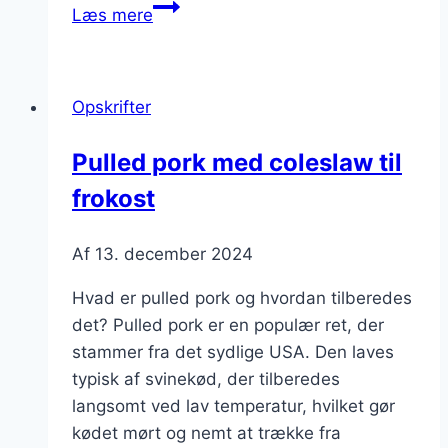
Pulled
Læs mere
pork
med
pitabrød
Opskrifter
til
picnic
Pulled pork med coleslaw til
frokost
Af
13. december 2024
Hvad er pulled pork og hvordan tilberedes
det? Pulled pork er en populær ret, der
stammer fra det sydlige USA. Den laves
typisk af svinekød, der tilberedes
langsomt ved lav temperatur, hvilket gør
kødet mørt og nemt at trække fra