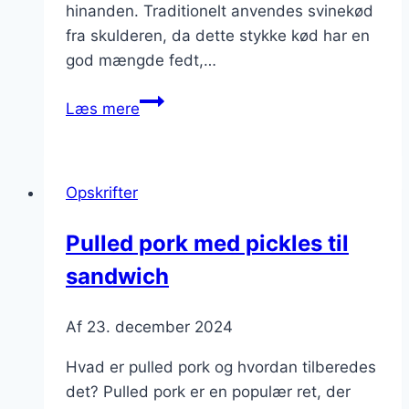
hinanden. Traditionelt anvendes svinekød
fra skulderen, da dette stykke kød har en
god mængde fedt,…
Pulled
Læs mere
pork
med
coleslaw
Opskrifter
til
frokost
Pulled pork med pickles til
sandwich
Af
23. december 2024
Hvad er pulled pork og hvordan tilberedes
det? Pulled pork er en populær ret, der