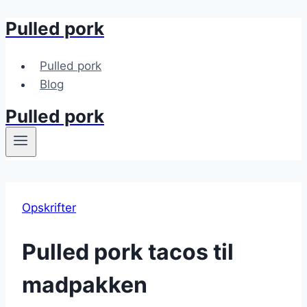
Pulled pork
Fortsæt
til
indhold
Pulled pork
Blog
Pulled pork
Opskrifter
Pulled pork tacos til
madpakken