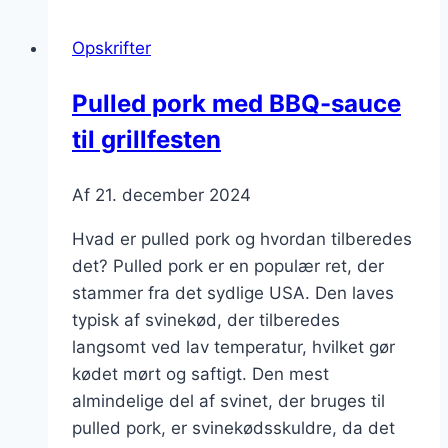
med
salat
Opskrifter
i
varme
Pulled pork med BBQ-sauce
dage
til grillfesten
Af
21. december 2024
Hvad er pulled pork og hvordan tilberedes
det? Pulled pork er en populær ret, der
stammer fra det sydlige USA. Den laves
typisk af svinekød, der tilberedes
langsomt ved lav temperatur, hvilket gør
kødet mørt og saftigt. Den mest
almindelige del af svinet, der bruges til
pulled pork, er svinekødsskuldre, da det