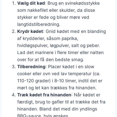
Vælg dit kød
: Brug en svinekødsstykke
som nakkefilet eller skulder, da disse
stykker er fede og bliver møre ved
langtidstilberedning.
Krydr kødet
: Gnid kødet med en blanding
af krydderier, såsom paprika,
hvidløgspulver, løgpulver, salt og peber.
Lad det marinere i flere timer eller natten
over for at få den bedste smag.
Tilberedning
: Placer kødet i en slow
cooker eller ovn ved lav temperatur (ca.
110-120 grader) i 8-10 timer, indtil det er
mørt og let kan trækkes fra hinanden.
Træk kødet fra hinanden
: Når kødet er
færdigt, brug to gafler til at trække det fra
hinanden. Bland det med din yndlings
BBQ-sauce, hvis ønskes.