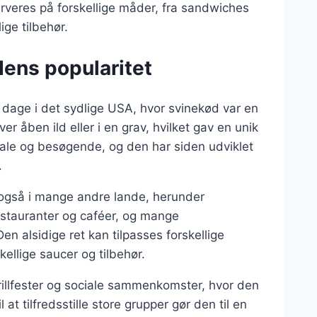
serveres på forskellige måder, fra sandwiches
ge tilbehør.
dens popularitet
ge dage i det sydlige USA, hvor svinekød var en
over åben ild eller i en grav, hvilket gav en unik
ale og besøgende, og den har siden udviklet
.
 også i mange andre lande, herunder
estauranter og caféer, og mange
en alsidige ret kan tilpasses forskellige
llige saucer og tilbehør.
rillfester og sociale sammenkomster, hvor den
at tilfredsstille store grupper gør den til en