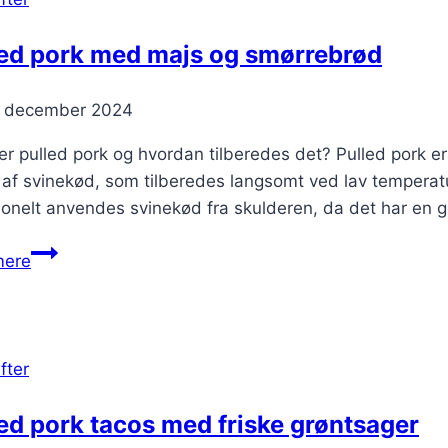
led pork med majs og smørrebrød
. december 2024
r pulled pork og hvordan tilberedes det? Pulled pork e
 af svinekød, som tilberedes langsomt ved lav temperatu
tionelt anvendes svinekød fra skulderen, da det har en
Pulled
mere
pork
med
majs
og
fter
smørrebrød
ed pork tacos med friske grøntsager