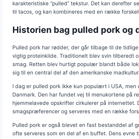
karakteristiske “pulled” tekstur. Det kan derefter 
til tacos, og kan kombineres med en række forskelli
Historien bag pulled pork og 
Pulled pork har rødder, der går tilbage til de tidli
vigtig proteinkilde. Traditionelt blev svin tilberedt 
smag. Retten blev hurtigt populær blandt både lok
sig til en central del af den amerikanske madkultur
I dag er pulled pork ikke kun populært i USA, men
Danmark. Den har fundet vej til menukortene på r
hjemmelavede opskrifter cirkulerer på internettet. D
smagspræferencer og serveres med en række forske
Pulled pork er også blevet en fast bestanddel af g
ofte serveres som en del af en buffet. Dens evne til 