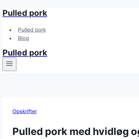
Pulled pork
Fortsæt
til
indhold
Pulled pork
Blog
Pulled pork
Opskrifter
Pulled pork med hvidløg o