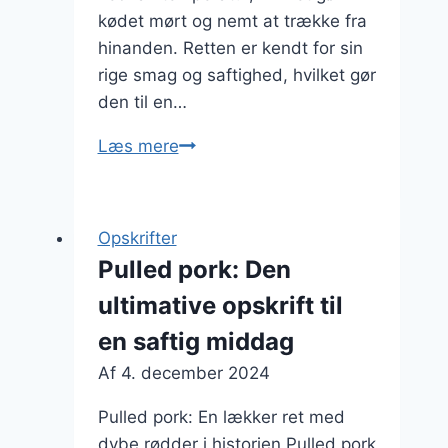
kødet mørt og nemt at trække fra
hinanden. Retten er kendt for sin
rige smag og saftighed, hvilket gør
den til en…
Pulled
Læs mere
pork
i
ovn
Opskrifter
med
Pulled pork: Den
krydderurter
ultimative opskrift til
en saftig middag
Af
4. december 2024
Pulled pork: En lækker ret med
dybe rødder i historien Pulled pork