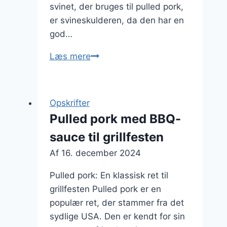
svinet, der bruges til pulled pork,
er svineskulderen, da den har en
god…
Pulled
Læs mere
pork
med
pickles
Opskrifter
til
Pulled pork med BBQ-
ekstra
sauce til grillfesten
smag
Af
16. december 2024
Pulled pork: En klassisk ret til
grillfesten Pulled pork er en
populær ret, der stammer fra det
sydlige USA. Den er kendt for sin