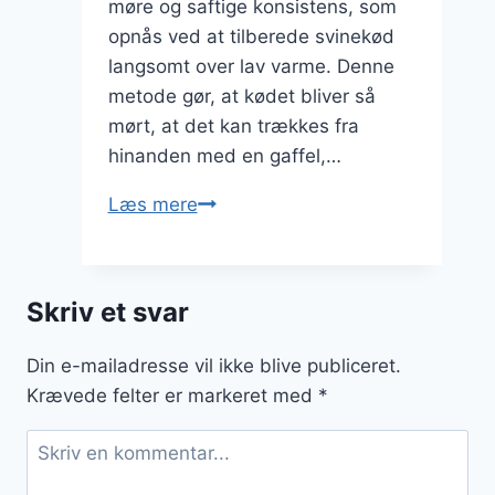
møre og saftige konsistens, som
opnås ved at tilberede svinekød
langsomt over lav varme. Denne
metode gør, at kødet bliver så
mørt, at det kan trækkes fra
hinanden med en gaffel,…
Pulled
Læs mere
pork
med
BBQ-
Skriv et svar
sauce
til
Din e-mailadresse vil ikke blive publiceret.
grillfesten
Krævede felter er markeret med
*