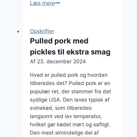
Pulled
Læs mere
pork
med
løg
Opskrifter
for
Pulled pork med
en
pickles til ekstra smag
dybere
smag
Af
23. december 2024
Hvad er pulled pork og hvordan
tilberedes det? Pulled pork er en
populær ret, der stammer fra det
sydlige USA. Den laves typisk af
svinekød, som tilberedes
langsomt ved lav temperatur,
hvilket gør kødet mørt og saftigt.
Den mest almindelige del af