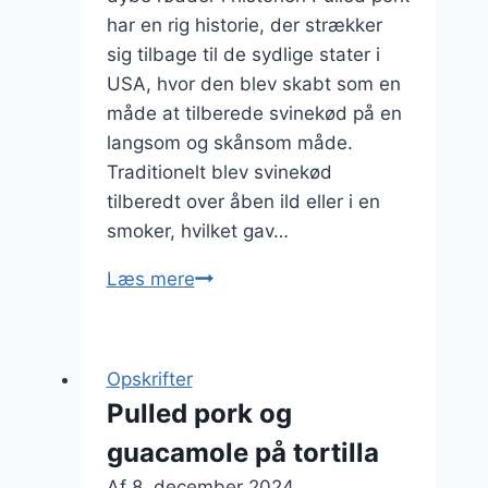
har en rig historie, der strækker
sig tilbage til de sydlige stater i
USA, hvor den blev skabt som en
måde at tilberede svinekød på en
langsom og skånsom måde.
Traditionelt blev svinekød
tilberedt over åben ild eller i en
smoker, hvilket gav…
Pulled
Læs mere
pork:
Den
ultimative
Opskrifter
opskrift
Pulled pork og
til
guacamole på tortilla
en
saftig
Af
8. december 2024