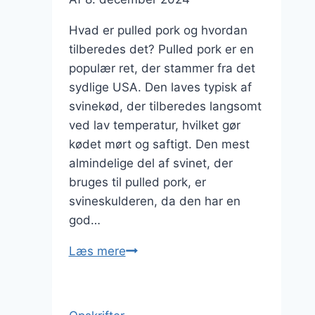
middag
Hvad er pulled pork og hvordan
tilberedes det? Pulled pork er en
populær ret, der stammer fra det
sydlige USA. Den laves typisk af
svinekød, der tilberedes langsomt
ved lav temperatur, hvilket gør
kødet mørt og saftigt. Den mest
almindelige del af svinet, der
bruges til pulled pork, er
svineskulderen, da den har en
god…
Pulled
Læs mere
pork
og
guacamole