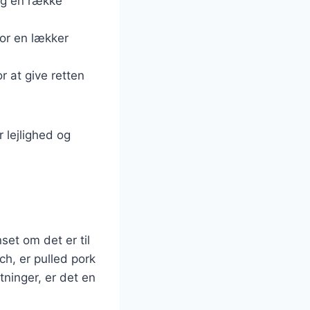
 og en række
or en lækker
r at give retten
r lejlighed og
set om det er til
ch, er pulled pork
etninger, er det en