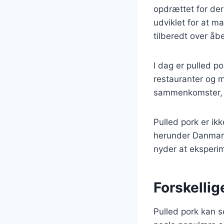
opdrættet for der
udviklet for at m
tilberedt over åbe
I dag er pulled p
restauranter og m
sammenkomster, h
Pulled pork er ik
herunder Danmark
nyder at eksperim
Forskellig
Pulled pork kan s