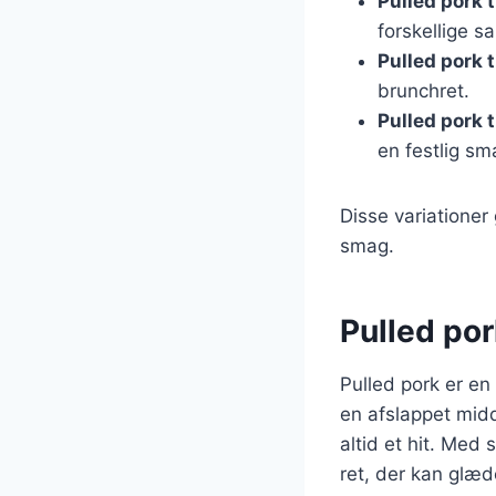
Pulled pork ti
forskellige s
Pulled pork t
brunchret.
Pulled pork t
en festlig sm
Disse variationer 
smag.
Pulled pork
Pulled pork er en 
en afslappet midd
altid et hit. Med 
ret, der kan glæd