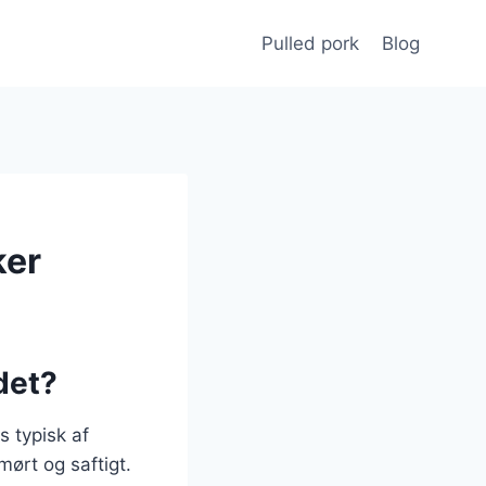
Pulled pork
Blog
ker
det?
s typisk af
ørt og saftigt.