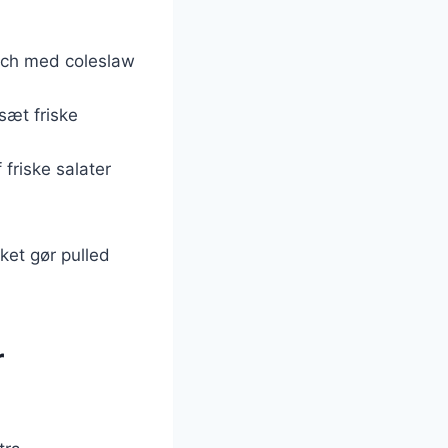
wich med coleslaw
sæt friske
friske salater
ket gør pulled
r