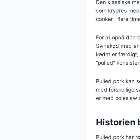
Den klassiske meto
som krydres med e
cooker i flere time
For at opnå den b
Svinekød med en g
kødet er færdigt,
“pulled” konsiste
Pulled pork kan s
med forskellige s
er med coleslaw o
Historien 
Pulled pork har rø