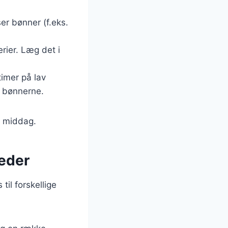
ser bønner (f.eks.
rier. Læg det i
timer på lav
d bønnerne.
r middag.
heder
 til forskellige