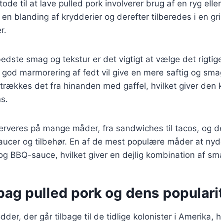
de til at lave pulled pork involverer brug af en ryg eller
n blanding af krydderier og derefter tilberedes i en gril
r.
edste smag og tekstur er det vigtigt at vælge det rigtig
od marmorering af fedt vil give en mere saftig og smag
 trækkes det fra hinanden med gaffel, hvilket giver den 
ns.
erveres på mange måder, fra sandwiches til tacos, og d
aucer og tilbehør. En af de mest populære måder at nyd
g BBQ-sauce, hvilket giver en dejlig kombination af sm
bag pulled pork og dens populari
dder, der går tilbage til de tidlige kolonister i Amerika, 