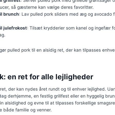
l grillfest
: Server pulled pork med grillede grøntsager
aucer, så gæsterne kan vælge deres favoritter.
il brunch
: Lav pulled pork sliders med æg og avocado f
il julefrokost
: Tilsæt krydderier som kanel og ingefær fo
ag.
gør pulled pork til en alsidig ret, der kan tilpasses enhve
: en ret for alle lejligheder
ret, der kan nydes året rundt og til enhver lejlighed. Uan
ag derhjemme, en festlig grillfest eller en hyggelig brun
sin alsidighed og evne til at tilpasses forskellige smagsr
e både familie og venner.