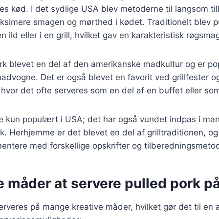
es kød. I det sydlige USA blev metoderne til langsom ti
aksimere smagen og mørthed i kødet. Traditionelt blev p
n ild eller i en grill, hvilket gav en karakteristisk røgsma
ork blevet en del af den amerikanske madkultur og er p
advogne. Det er også blevet en favorit ved grillfester o
vor det ofte serveres som en del af en buffet eller so
ke kun populært i USA; det har også vundet indpas i ma
. Herhjemme er det blevet en del af grilltraditionen, 
entere med forskellige opskrifter og tilberedningsmetod
e måder at servere pulled pork p
erveres på mange kreative måder, hvilket gør det til en al