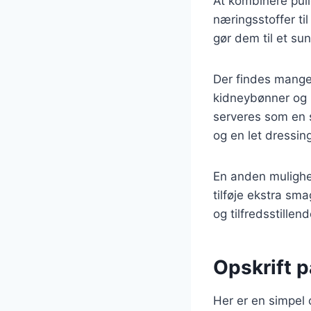
At kombinere pull
næringsstoffer til
gør dem til et su
Der findes mange 
kidneybønner og 
serveres som en s
og en let dressi
En anden mulighe
tilføje ekstra sm
og tilfredsstillend
Opskrift 
Her er en simpel