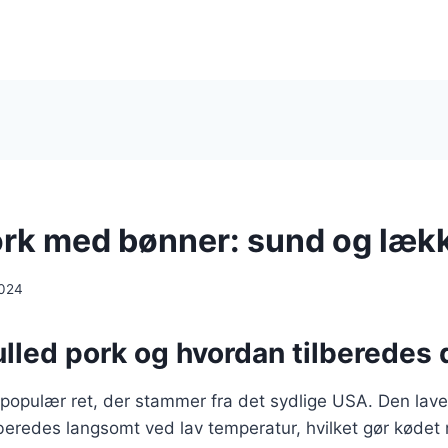
ork med bønner: sund og læk
2024
lled pork og hvordan tilberedes 
 populær ret, der stammer fra det sydlige USA. Den lave
beredes langsomt ved lav temperatur, hvilket gør kødet m