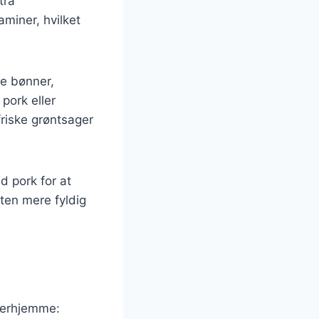
tra
aminer, hvilket
te bønner,
pork eller
friske grøntsager
 pork for at
ten mere fyldig
derhjemme: