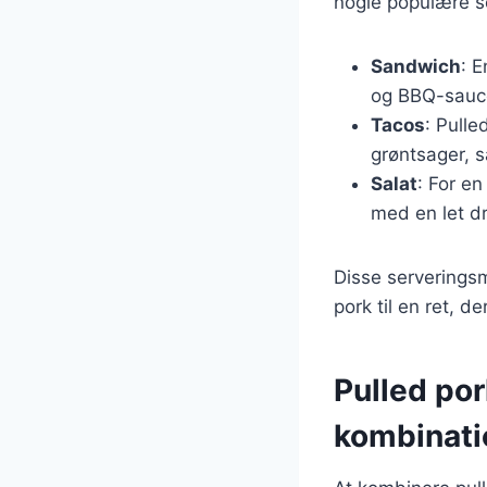
nogle populære s
Sandwich
: 
og BBQ-sauce
Tacos
: Pulle
grøntsager, 
Salat
: For en
med en let d
Disse serveringsm
pork til en ret, d
Pulled po
kombinati