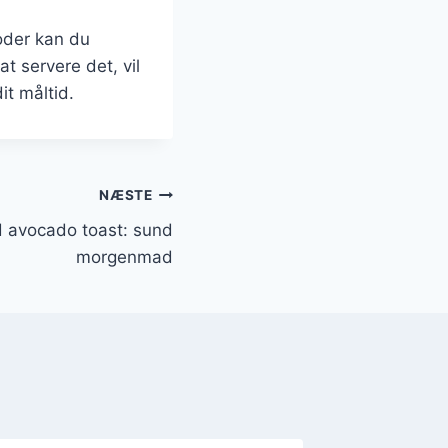
oder kan du
t servere det, vil
it måltid.
NÆSTE
d avocado toast: sund
morgenmad