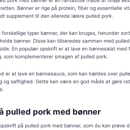
ed pork med bønner er en fantastisk måde at tilføje eks
 retten. Bønner er rige på protein, fiber og essentielle vit
ndt supplement til den allerede lækre pulled pork.
forskellige typer bønner, der kan bruges, herunder sor
hvide bønner. Disse kan tilberedes sammen med pulled 
ide. En populær opskrift er at lave en bønnesalat med 
ng, som komplementerer smagen af pulled pork.
d er at lave en bønnesauce, som kan hældes over pulled
ag og saftighed. Dette kan være en god måde at gøre ret
e.
på pulled pork med bønner
 opskrift på pulled pork med bønner, som du kan prøve 