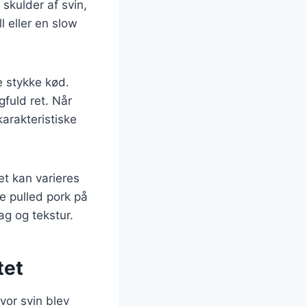
 skulder af svin,
l eller en slow
e stykke kød.
fuld ret. Når
karakteristiske
et kan varieres
e pulled pork på
ag og tekstur.
tet
hvor svin blev