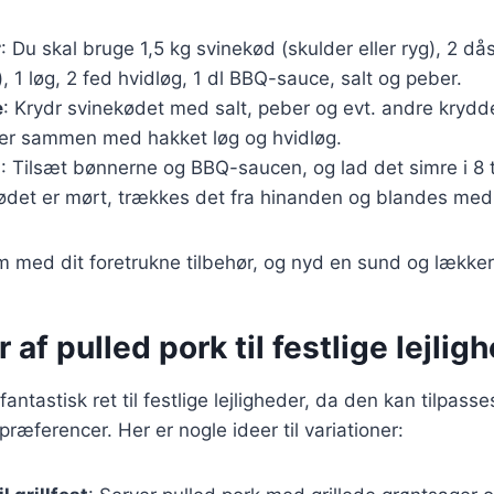
r
: Du skal bruge 1,5 kg svinekød (skulder eller ryg), 2 då
, 1 løg, 2 fed hvidløg, 1 dl BBQ-sauce, salt og peber.
e
: Krydr svinekødet med salt, peber og evt. andre krydde
er sammen med hakket løg og hvidløg.
g
: Tilsæt bønnerne og BBQ-saucen, og lad det simre i 8 
ødet er mørt, trækkes det fra hinanden og blandes me
m med dit foretrukne tilbehør, og nyd en sund og lække
 af pulled pork til festlige lejlig
antastisk ret til festlige lejligheder, da den kan tilpasses
æferencer. Her er nogle ideer til variationer: