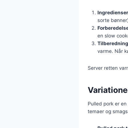
Ingrediense
sorte bønner)
Forberedels
en slow cook
Tilberednin
varme. Når k
Server retten var
Variationer
Pulled pork er en f
temaer og smagspr