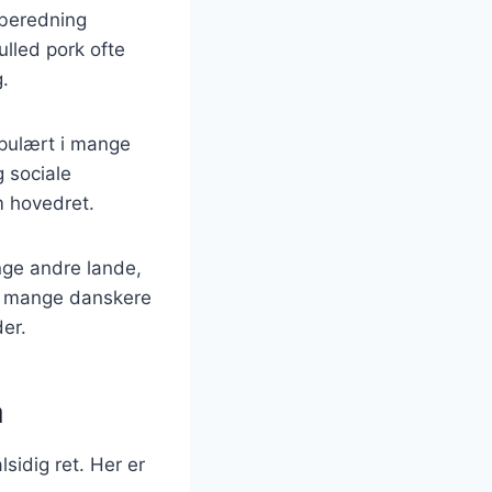
lberedning
ulled pork ofte
g.
opulært i mange
g sociale
m hovedret.
nge andre lande,
og mange danskere
er.
å
sidig ret. Her er