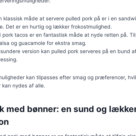
erveringsmuligheder:
En klassisk måde at servere pulled pork på er i en sand
. Det er en hurtig og lækker frokostmulighed.
d pork tacos er en fantastisk måde at nyde retten på. Til
salsa og guacamole for ekstra smag.
 sundere version kan pulled pork serveres på en bund af 
ressing.
uligheder kan tilpasses efter smag og præferencer, hvil
er kan nydes af alle.
rk med bønner: en sund og lække
on