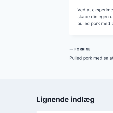
Ved at eksperime
skabe din egen un
pulled pork med bø
Indlægsnavi
FORRIGE
Pulled pork med sala
Lignende indlæg