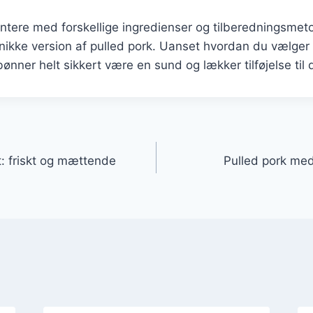
ntere med forskellige ingredienser og tilberedningsmet
ikke version af pulled pork. Uanset hvordan du vælger a
nner helt sikkert være en sund og lækker tilføjelse til d
gation
t: friskt og mættende
Pulled pork me