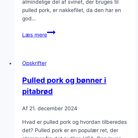
almindelige del af svinet, der bruges til
pulled pork, er nakkefilet, da den har en
god…
Pulled
Læs mere
pork
med
avocado
Opskrifter
og
salat
Pulled pork og bønner i
pitabrød
Af
21. december 2024
Hvad er pulled pork og hvordan tilberedes
det? Pulled pork er en populær ret, der