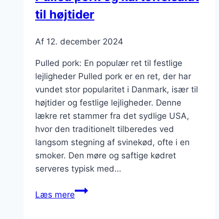
til højtider
Af
12. december 2024
Pulled pork: En populær ret til festlige
lejligheder Pulled pork er en ret, der har
vundet stor popularitet i Danmark, især til
højtider og festlige lejligheder. Denne
lækre ret stammer fra det sydlige USA,
hvor den traditionelt tilberedes ved
langsom stegning af svinekød, ofte i en
smoker. Den møre og saftige kødret
serveres typisk med…
Pulled
Læs mere
pork
og