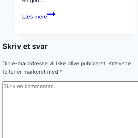
en god…
Pulled
Læs mere
pork
med
bønner
Skriv et svar
og
ris
Din e-mailadresse vil ikke blive publiceret.
Krævede
felter er markeret med
*