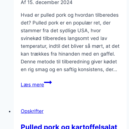
Af
15. december 2024
Hvad er pulled pork og hvordan tilberedes
det? Pulled pork er en populær ret, der
stammer fra det sydlige USA, hvor
svinekød tilberedes langsomt ved lav
temperatur, indtil det bliver så mørt, at det
kan trækkes fra hinanden med en gaffel.
Denne metode til tilberedning giver kødet
en rig smag og en saftig konsistens, der…
Pulled
Læs mere
pork
opskrift
til
Opskrifter
grillfest
Pulled pork og kartoffelsalat