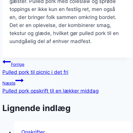
gæster. Pulled pork med coleslaw og sprøde
toppings er ikke kun en festlig ret, men også
en, der bringer folk sammen omkring bordet.
Det er en oplevelse, der kombinerer smag,
tekstur og glæde, hvilket gør pulled pork til en
uundgåelig del af enhver madfest.
Indlægsnavigation
Forrige
Pulled pork til picnic i det fri
Næste
Pulled pork opskrift til en lækker middag
Lignende indlæg
Opskrifter