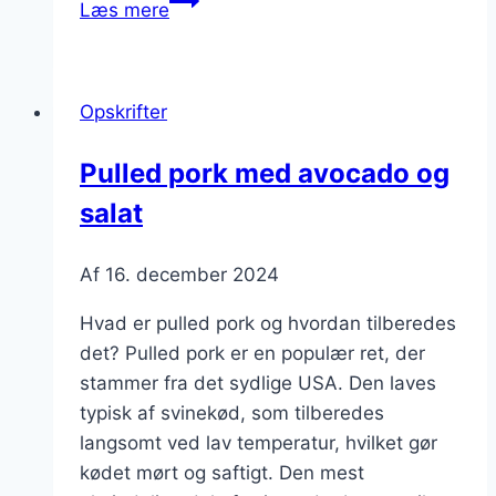
Læs mere
pork
til
julefrokost,
Opskrifter
en
lækker
Pulled pork med avocado og
klassiker
salat
Af
16. december 2024
Hvad er pulled pork og hvordan tilberedes
det? Pulled pork er en populær ret, der
stammer fra det sydlige USA. Den laves
typisk af svinekød, som tilberedes
langsomt ved lav temperatur, hvilket gør
kødet mørt og saftigt. Den mest