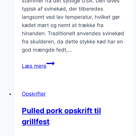
stammer fra det sydlige USA. Den laves
typisk af svinekød, der tilberedes
langsomt ved lav temperatur, hvilket gør
kødet mørt og nemt at trække fra
hinanden. Traditionelt anvendes svinekød
fra skulderen, da dette stykke kød har en
god mængde fedt,…
Pulled
Læs mere
pork
og
bønner
Opskrifter
i
pitabrød
Pulled pork opskrift til
grillfest