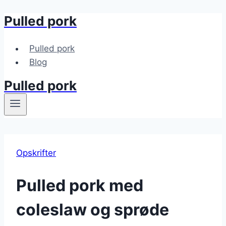
Pulled pork
Fortsæt
til
indhold
Pulled pork
Blog
Pulled pork
Opskrifter
Pulled pork med
coleslaw og sprøde