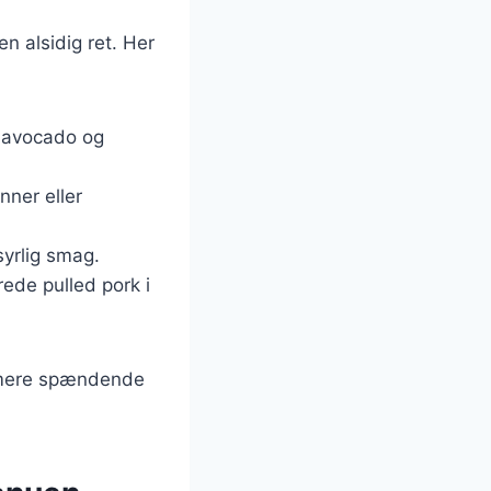
en alsidig ret. Her
, avocado og
nner eller
syrlig smag.
rede pulled pork i
u mere spændende