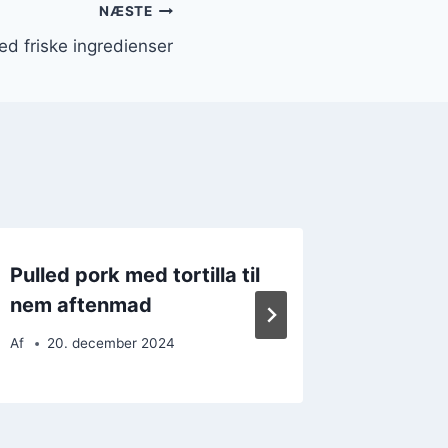
NÆSTE
ed friske ingredienser
Pulled pork med tortilla til
Pulled
nem aftenmad
og kryd
Af
20. december 2024
Af
23. 