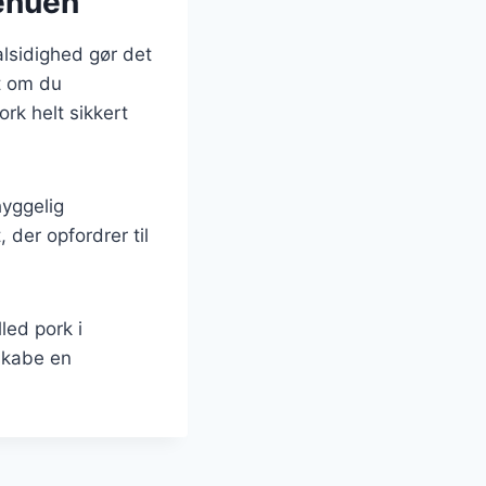
menuen
alsidighed gør det
t om du
ork helt sikkert
hyggelig
der opfordrer til
led pork i
 skabe en