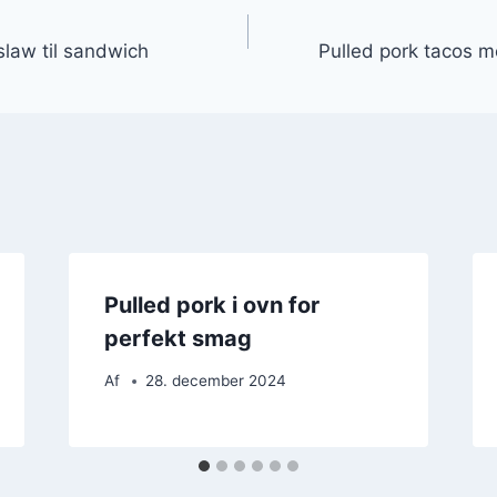
gation
slaw til sandwich
Pulled pork tacos m
Pulled pork i ovn for
perfekt smag
Af
28. december 2024