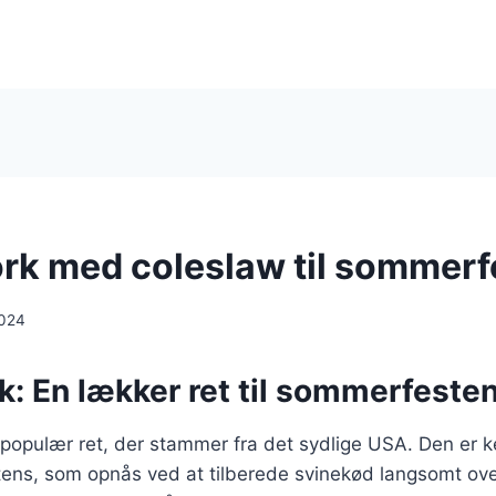
ork med coleslaw til sommerf
2024
k: En lækker ret til sommerfeste
 populær ret, der stammer fra det sydlige USA. Den er k
tens, som opnås ved at tilberede svinekød langsomt over