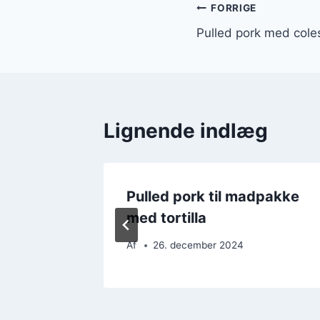
Indlægsnavi
FORRIGE
Pulled pork med cole
Lignende indlæg
ltede
Pulled pork til madpakke
at
med tortilla
Af
26. december 2024