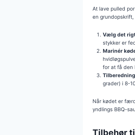
At lave pulled po
en grundopskrift,
Vælg det rig
stykker er fe
Marinér kød
hvidløgspulve
for at få de
Tilberednin
grader) i 8-1
Når kødet er færd
yndlings BBQ-sauc
Tilbehør t