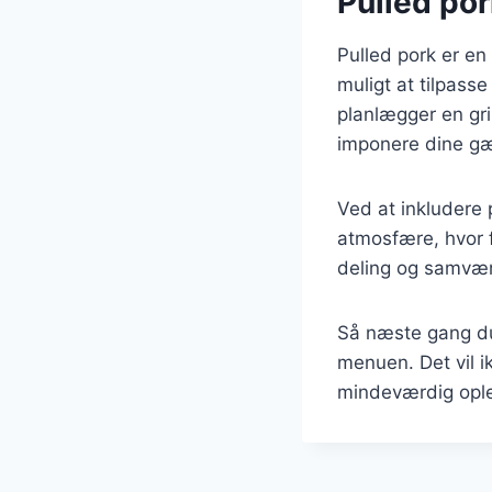
Pulled por
Pulled pork er en
muligt at tilpass
planlægger en gril
imponere dine gæ
Ved at inkludere 
atmosfære, hvor f
deling og samvær,
Så næste gang du
menuen. Det vil i
mindeværdig oplev