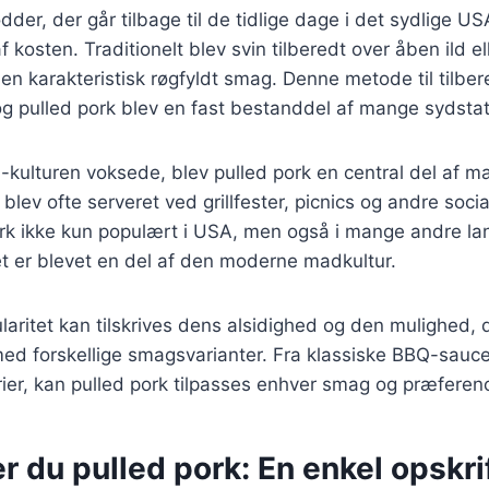
dder, der går tilbage til de tidlige dage i det sydlige U
f kosten. Traditionelt blev svin tilberedt over åben ild elle
 en karakteristisk røgfyldt smag. Denne metode til tilbe
og pulled pork blev en fast bestanddel af mange sydstat
-kulturen voksede, blev pulled pork en central del af m
 blev ofte serveret ved grillfester, picnics og andre soc
pork ikke kun populært i USA, men også i mange andre l
t er blevet en del af den moderne madkultur.
laritet kan tilskrives dens alsidighed og den mulighed, d
d forskellige smagsvarianter. Fra klassiske BBQ-saucer
ier, kan pulled pork tilpasses enhver smag og præferen
r du pulled pork: En enkel opskri