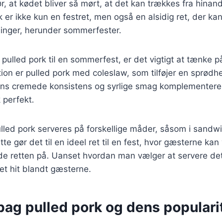
, at kødet bliver så mørt, at det kan trækkes fra hina
rk er ikke kun en festret, men også en alsidig ret, der k
ninger, herunder sommerfester.
pulled pork til en sommerfest, er det vigtigt at tænke på
ion er pulled pork med coleslaw, som tilføjer en sprødhe
ens cremede konsistens og syrlige smag komplementere
 perfekt.
led pork serveres på forskellige måder, såsom i sandwic
te gør det til en ideel ret til en fest, hvor gæsterne ka
 retten på. Uanset hvordan man vælger at servere det, 
 et hit blandt gæsterne.
bag pulled pork og dens populari