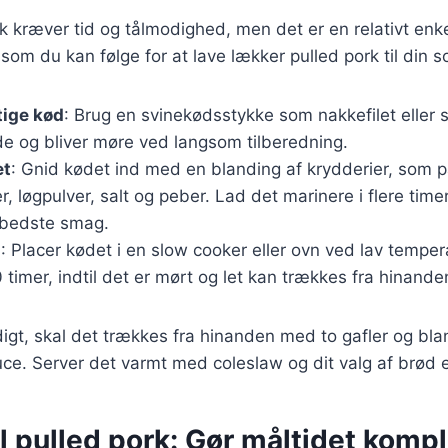
rk kræver tid og tålmodighed, men det er en relativt enk
 som du kan følge for at lave lækker pulled pork til din 
tige kød
: Brug en svinekødsstykke som nakkefilet eller 
de og bliver møre ved langsom tilberedning.
et
: Gnid kødet ind med en blanding af krydderier, som p
r, løgpulver, salt og peber. Lad det marinere i flere timer
n bedste smag.
g
: Placer kødet i en slow cooker eller ovn ved lav temper
0 timer, indtil det er mørt og let kan trækkes fra hinande
igt, skal det trækkes fra hinanden med to gafler og bl
e. Server det varmt med coleslaw og dit valg af brød ell
il pulled pork: Gør måltidet komp