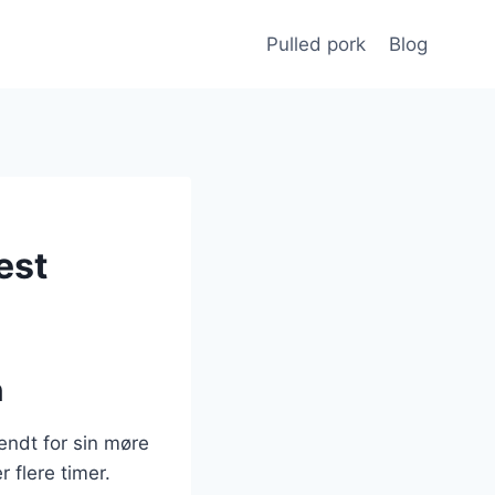
Pulled pork
Blog
est
n
endt for sin møre
 flere timer.