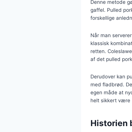
Denne metode gør
gaffel. Pulled po
forskellige anled
Når man serverer 
klassisk kombinat
retten. Coleslaw
af det pulled pork
Derudover kan pul
med fladbrød. Det
egen måde at nyde
helt sikkert være
Historien 