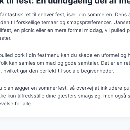
k til fest: En uundgåelig del af 
 fantastisk ret til enhver fest, især om sommeren. Dens 
e den til forskellige temaer og smagspræferencer. Uanse
lfest, en picnic eller en mere formel middag, vil pulled p
ster.
pulled pork i din festmenu kan du skabe en uformel og 
olk kan samles om mad og gode samtaler. Det er en ret, 
 hvilket gør den perfekt til sociale begivenheder.
 planlægger en sommerfest, så overvej at inkludere pul
kke kun tilfredsstille dine gæsters smagsløg, men også
else for alle.