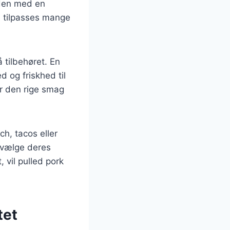
nden med en
an tilpasses mange
 tilbehøret. En
d og friskhed til
r den rige smag
h, tacos eller
n vælge deres
vil pulled pork
tet