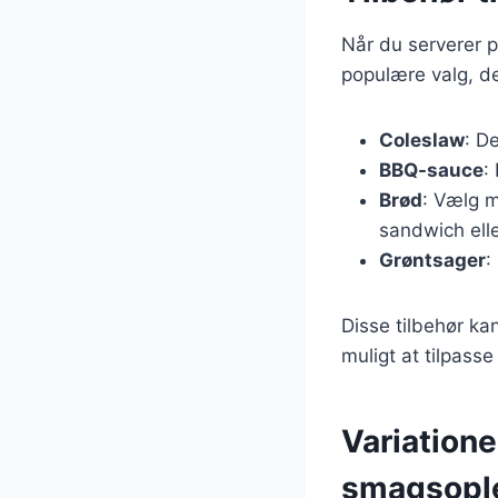
Når du serverer pu
populære valg, d
Coleslaw
: D
BBQ-sauce
:
Brød
: Vælg m
sandwich ell
Grøntsager
:
Disse tilbehør ka
muligt at tilpasse
Variatione
smagsopl