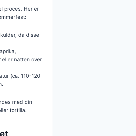
el proces. Her er
sommerfest:
skulder, da disse
aprika,
 eller natten over
atur (ca. 110-120
n.
andes med din
er tortilla.
let