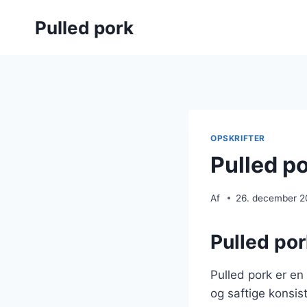
Fortsæt
Pulled pork
til
indhold
OPSKRIFTER
Pulled p
Af
26. december 
Pulled por
Pulled pork er en
og saftige konsis