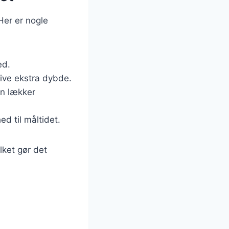
 Her er nogle
ed.
ive ekstra dybde.
en lækker
ed til måltidet.
lket gør det