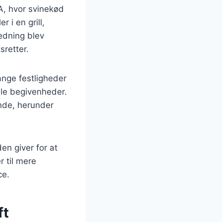
SA, hvor svinekød
r i en grill,
redning blev
sretter.
ange festligheder
iale begivenheder.
ande, herunder
en giver for at
 til mere
ce.
ft