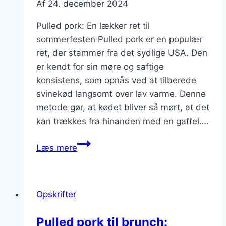
Af
24. december 2024
Pulled pork: En lækker ret til
sommerfesten Pulled pork er en populær
ret, der stammer fra det sydlige USA. Den
er kendt for sin møre og saftige
konsistens, som opnås ved at tilberede
svinekød langsomt over lav varme. Denne
metode gør, at kødet bliver så mørt, at det
kan trækkes fra hinanden med en gaffel….
Pulled
Læs mere
pork
med
coleslaw
Opskrifter
til
sommerfest
Pulled pork til brunch: