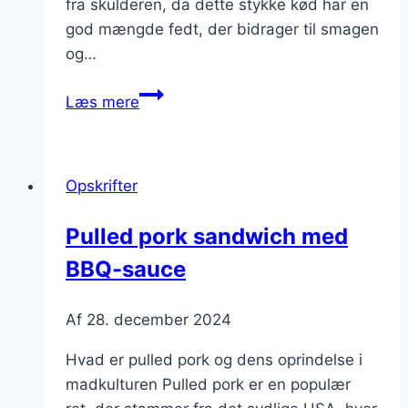
fra skulderen, da dette stykke kød har en
god mængde fedt, der bidrager til smagen
og…
Pulled
Læs mere
pork
i
ovn
Opskrifter
for
saftige
Pulled pork sandwich med
skiver
BBQ-sauce
Af
28. december 2024
Hvad er pulled pork og dens oprindelse i
madkulturen Pulled pork er en populær