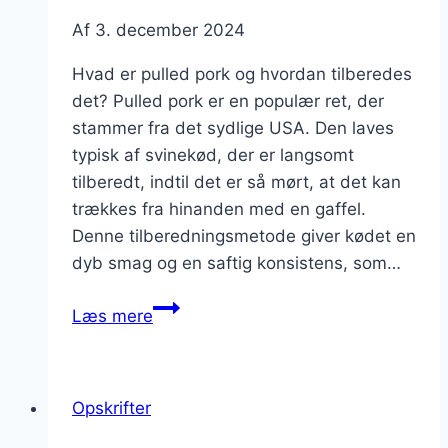
Af
3. december 2024
Hvad er pulled pork og hvordan tilberedes
det? Pulled pork er en populær ret, der
stammer fra det sydlige USA. Den laves
typisk af svinekød, der er langsomt
tilberedt, indtil det er så mørt, at det kan
trækkes fra hinanden med en gaffel.
Denne tilberedningsmetode giver kødet en
dyb smag og en saftig konsistens, som…
Pulled
Læs mere
pork
med
bønner
Opskrifter
og
majs