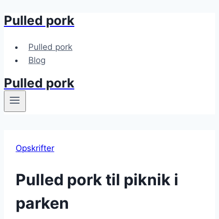
Pulled pork
Fortsæt
til
indhold
Pulled pork
Blog
Pulled pork
Opskrifter
Pulled pork til piknik i
parken