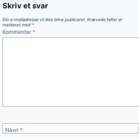
Skriv et svar
lækker
start
Din e-mailadresse vil ikke blive publiceret.
Krævede felter er
på
markeret med
*
dagen
Kommentar
*
Navn
*