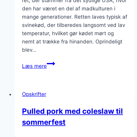
ret, der stammer fra det sydlige USA, hvor
den har været en del af madkulturen i
mange generationer. Retten laves typisk af
svinekød, der tilberedes langsomt ved lav
temperatur, hvilket gør kødet mørt og
nemt at trække fra hinanden. Oprindeligt
blev…
Pulled
Læs mere
pork
sandwich
med
Opskrifter
BBQ-
sauce
Pulled pork med coleslaw til
sommerfest