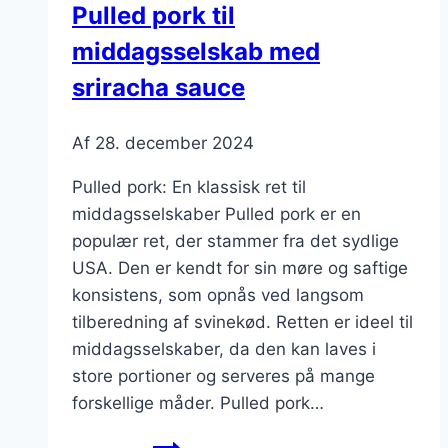
Pulled pork til
i
middagsselskab med
en
skål
sriracha sauce
Af
28. december 2024
Pulled pork: En klassisk ret til
middagsselskaber Pulled pork er en
populær ret, der stammer fra det sydlige
USA. Den er kendt for sin møre og saftige
konsistens, som opnås ved langsom
tilberedning af svinekød. Retten er ideel til
middagsselskaber, da den kan laves i
store portioner og serveres på mange
forskellige måder. Pulled pork…
Pulled