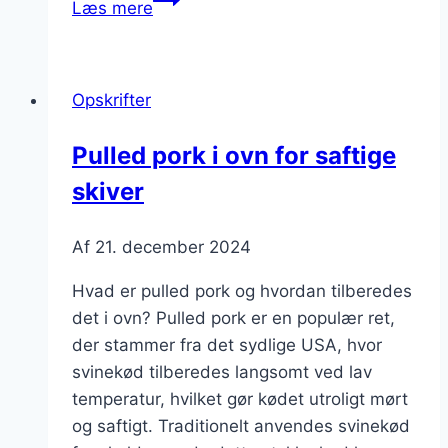
Læs mere
pork
til
middagsselskab
Opskrifter
med
sriracha
Pulled pork i ovn for saftige
sauce
skiver
Af
21. december 2024
Hvad er pulled pork og hvordan tilberedes
det i ovn? Pulled pork er en populær ret,
der stammer fra det sydlige USA, hvor
svinekød tilberedes langsomt ved lav
temperatur, hvilket gør kødet utroligt mørt
og saftigt. Traditionelt anvendes svinekød